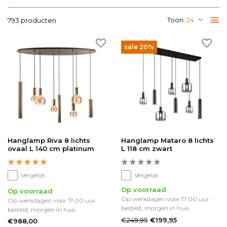
Toon:
793 producten
sale 20%
Hanglamp Riva 8 lichts
Hanglamp Mataro 8 lichts
ovaal L 140 cm platinum
L 118 cm zwart
Vergelijk
Vergelijk
Op voorraad
Op voorraad
Op werkdagen voor 17.00 uur
Op werkdagen voor 17.00 uur
besteld, morgen in huis
besteld, morgen in huis
€249,95
€199,95
€988,00