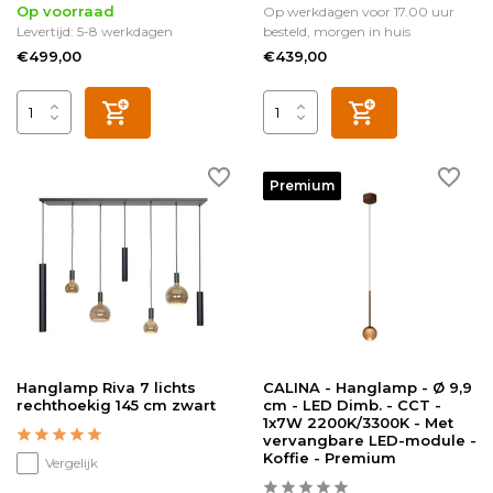
Op voorraad
Op werkdagen voor 17.00 uur
Levertijd: 5-8 werkdagen
besteld, morgen in huis
€499,00
€439,00
Premium
Hanglamp Riva 7 lichts
CALINA - Hanglamp - Ø 9,9
rechthoekig 145 cm zwart
cm - LED Dimb. - CCT -
1x7W 2200K/3300K - Met
vervangbare LED-module -
Koffie - Premium
Vergelijk