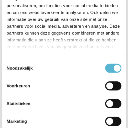
personaliseren, om functies voor social media te bieden
Hanglamp Genua 4+2
Hanglamp e-Slide L 120-
en om ons websiteverkeer te analyseren. Ook delen we
lichts L 130 cm amber
200 cm donker grijs
informatie over uw gebruik van onze site met onze
cacao
partners voor social media, adverteren en analyse. Deze
Vergelijk
partners kunnen deze gegevens combineren met andere
Vergelijk
informatie die u aan ze heeft verstrekt of die ze hebben
Op voorraad
verzameld op basis van uw gebruik van hun services.
Op voorraad
Op bestelling gemaakt: 3 tot 4
weken
Levertijd: 5-8 werkdagen
€758,00
€799,00
Toestemmingsselectie
Noodzakelijk
Voorkeuren
sale 19%
Premium
Statistieken
Marketing