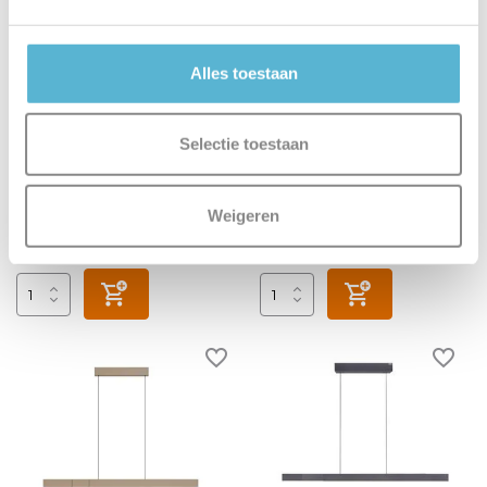
Hanglamp HUE Ensis wit
GISELA - Hanglamp - LED
Alles toestaan
Dimb. - 8x3,9W 2700K -
Amber - Premium
Vergelijk
Selectie toestaan
Vergelijk
Op voorraad
Op werkdagen voor 17.00 uur
Op voorraad
besteld, morgen in huis
Weigeren
Levertijd: 2-3 werkdagen
€479,99
€389,00
€1.047,95