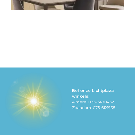
Bel onze Lichtplaza
winkels:
Almere: 036-5490462
Zaandam: 075-6121935