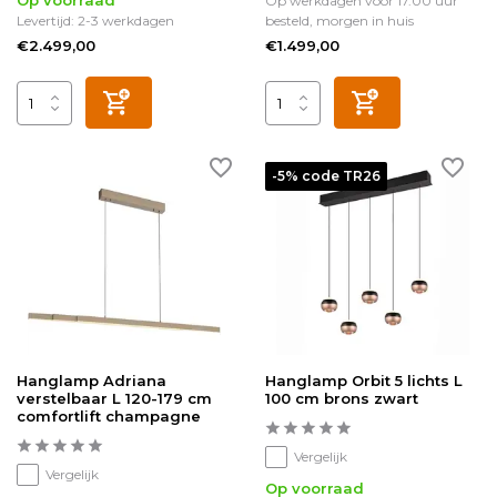
Op voorraad
Op werkdagen voor 17.00 uur
Levertijd: 2-3 werkdagen
besteld, morgen in huis
€2.499,00
€1.499,00
-5% code TR26
Hanglamp Adriana
Hanglamp Orbit 5 lichts L
verstelbaar L 120-179 cm
100 cm brons zwart
comfortlift champagne
Vergelijk
Vergelijk
Op voorraad