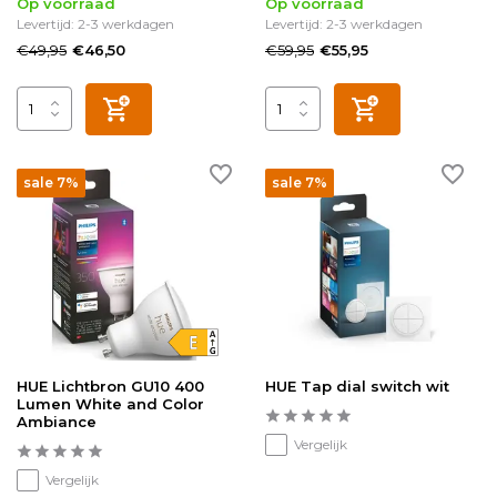
Op voorraad
Op voorraad
Levertijd: 2-3 werkdagen
Levertijd: 2-3 werkdagen
€49,95
€59,95
€46,50
€55,95
sale 7%
sale 7%
HUE Lichtbron GU10 400
HUE Tap dial switch wit
Lumen White and Color
Ambiance
Vergelijk
Vergelijk