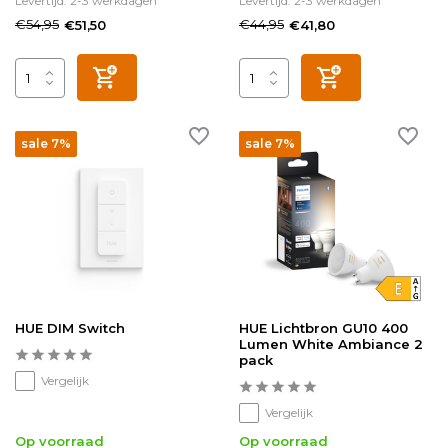
Levertijd: 2-3 werkdagen
Levertijd: 2-3 werkdagen
€54,95
€44,95
€51,50
€41,80
sale 7%
sale 7%
HUE DIM Switch
HUE Lichtbron GU10 400
Lumen White Ambiance 2
pack
Vergelijk
Vergelijk
Op voorraad
Op voorraad