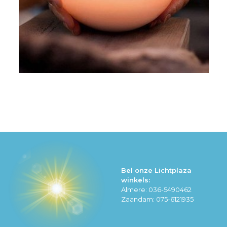
Bel onze Lichtplaza
winkels:
Almere: 036-5490462
Zaandam: 075-6121935