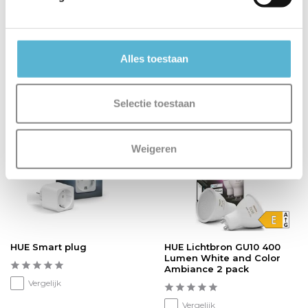
Op voorraad
Op voorraad
Levertijd: 2-3 werkdagen
Levertijd: 2-3 werkdagen
€59,95
€159,95
€55,75
€148,95
Alles toestaan
Selectie toestaan
sale 7%
sale 7%
Weigeren
HUE Smart plug
HUE Lichtbron GU10 400
Lumen White and Color
Ambiance 2 pack
Vergelijk
Vergelijk