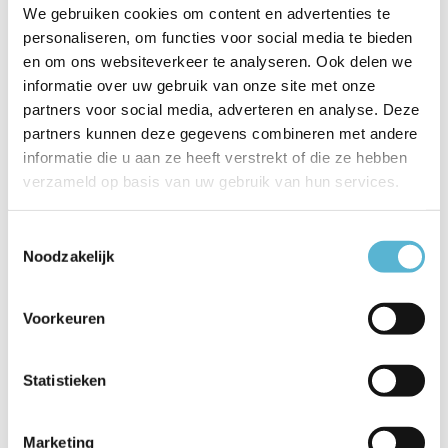
Op voorraad
Op voorraad
We gebruiken cookies om content en advertenties te
Levertijd: 2-3 werkdagen
Levertijd: 2-3 werkdagen
personaliseren, om functies voor social media te bieden
€34,95
€64,95
€32,50
€60,50
en om ons websiteverkeer te analyseren. Ook delen we
informatie over uw gebruik van onze site met onze
partners voor social media, adverteren en analyse. Deze
partners kunnen deze gegevens combineren met andere
informatie die u aan ze heeft verstrekt of die ze hebben
sale 7%
sale 7%
verzameld op basis van uw gebruik van hun services.
Toestemmingsselectie
Noodzakelijk
Voorkeuren
HUE bridge
HUE Lichtbron GU10 400
Lumen White and Color
Statistieken
Ambiance 3 pack
Vergelijk
Vergelijk
Marketing