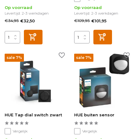
Op voorraad
Op voorraad
Levertijd: 2-3 werkdagen
Levertijd: 2-3 werkdagen
€34,95
€109,95
€32,50
€101,95
sale 7%
sale 7%
HUE Tap dial switch zwart
HUE buiten sensor
Vergelijk
Vergelijk