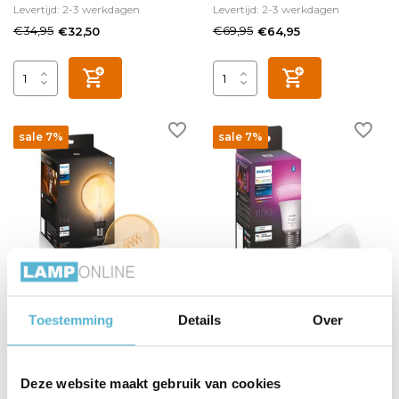
Levertijd: 2-3 werkdagen
Levertijd: 2-3 werkdagen
€34,95
€69,95
€32,50
€64,95
sale 7%
sale 7%
HUE Lichtbron E27
HUE Lichtbron E27 1100
Filament G93 White
Lumen White and Color
Toestemming
Details
Over
Ambiance
Vergelijk
Vergelijk
Deze website maakt gebruik van cookies