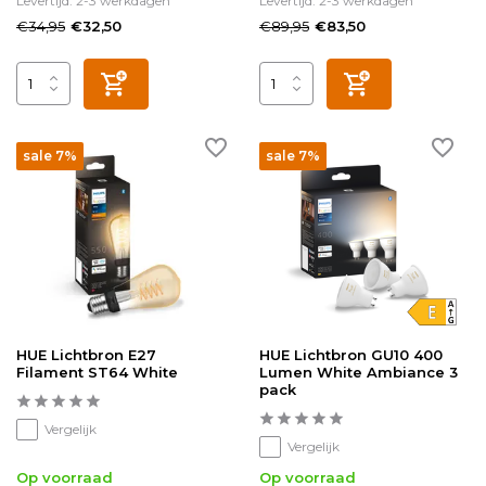
Levertijd: 2-3 werkdagen
Levertijd: 2-3 werkdagen
€34,95
€89,95
€32,50
€83,50
sale 7%
sale 7%
HUE Lichtbron E27
HUE Lichtbron GU10 400
Filament ST64 White
Lumen White Ambiance 3
pack
Vergelijk
Vergelijk
Op voorraad
Op voorraad