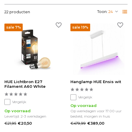
Toon:
22 producten
sale 7%
sale 19%
HUE Lichtbron E27
Hanglamp HUE Ensis wit
Filament A60 White
Vergelijk
Vergelijk
Op voorraad
Op voorraad
Op werkdagen voor 17.00 uur
Levertijd: 2-3 werkdagen
besteld, morgen in huis
€21,95
€479,99
€20,50
€389,00