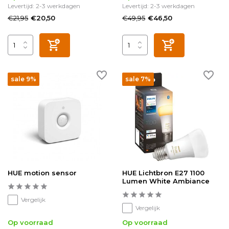
Levertijd: 2-3 werkdagen
Levertijd: 2-3 werkdagen
€21,95
€49,95
€20,50
€46,50
sale 9%
sale 7%
HUE motion sensor
HUE Lichtbron E27 1100
Lumen White Ambiance
Vergelijk
Vergelijk
Op voorraad
Op voorraad