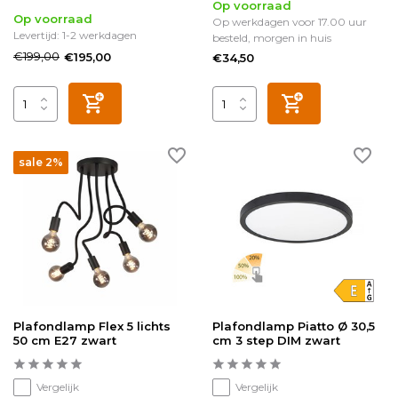
Op voorraad
Op voorraad
Op werkdagen voor 17.00 uur
Levertijd: 1-2 werkdagen
besteld, morgen in huis
€199,00
€195,00
€34,50
sale 2%
Plafondlamp Flex 5 lichts
Plafondlamp Piatto Ø 30,5
50 cm E27 zwart
cm 3 step DIM zwart
Vergelijk
Vergelijk