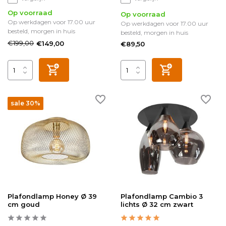
Op voorraad
Op voorraad
Op werkdagen voor 17.00 uur
Op werkdagen voor 17.00 uur
besteld, morgen in huis
besteld, morgen in huis
€199,00
€149,00
€89,50
sale 30%
Plafondlamp Honey Ø 39
Plafondlamp Cambio 3
cm goud
lichts Ø 32 cm zwart