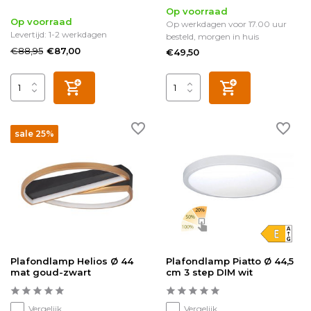
Op voorraad
Op voorraad
Op werkdagen voor 17.00 uur
Levertijd: 1-2 werkdagen
besteld, morgen in huis
€88,95
€87,00
€49,50
sale 25%
Plafondlamp Helios Ø 44
Plafondlamp Piatto Ø 44,5
mat goud-zwart
cm 3 step DIM wit
Vergelijk
Vergelijk