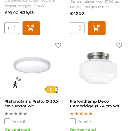
Op werkdagen voor 17.00 uur
Op werkdagen voor 17.00 uur
besteld, morgen in huis
besteld, morgen in huis
€99,00
€39,95
€49,50
Plafondlamp Piatto Ø 30,5
Plafondlamp Deco
cm Sensor wit
Cambridge Ø 24 cm wit
Vergelijk
Vergelijk
Op voorraad
Op voorraad