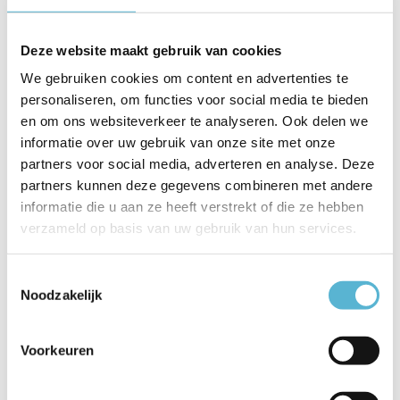
Vergelijk
Vergelijk
Op voorraad
Deze website maakt gebruik van cookies
Op voorraad
Op werkdagen voor 17.00 uur
Levertijd: 1-2 werkdagen
besteld, morgen in huis
We gebruiken cookies om content en advertenties te
€68,95
€34,50
personaliseren, om functies voor social media te bieden
en om ons websiteverkeer te analyseren. Ook delen we
informatie over uw gebruik van onze site met onze
partners voor social media, adverteren en analyse. Deze
partners kunnen deze gegevens combineren met andere
sale 30%
informatie die u aan ze heeft verstrekt of die ze hebben
verzameld op basis van uw gebruik van hun services.
Toestemmingsselectie
Noodzakelijk
Voorkeuren
Plafondlamp Honey Ø 48
Plafondlamp Deco
cm goud
Cambridge Ø 30 cm wit