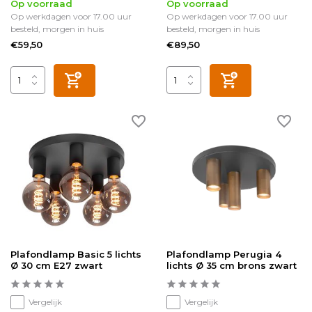
Op voorraad
Op voorraad
Op werkdagen voor 17.00 uur
Op werkdagen voor 17.00 uur
besteld, morgen in huis
besteld, morgen in huis
€59,50
€89,50
Plafondlamp Basic 5 lichts
Plafondlamp Perugia 4
Ø 30 cm E27 zwart
lichts Ø 35 cm brons zwart
Vergelijk
Vergelijk