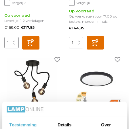
Vergelijk
Vergelijk
Op voorraad
Op voorraad
Op werkdagen voor 17.00 uur
Levertijd: 1-2 werkdagen
besteld, morgen in huis
€169,00
€117,95
€144,95
Plafondlamp Flex 3 lichts
Plafondlamp Piatto Ø 23,5
50 cm E27 zwart
cm 3 step DIM zwart
Toestemming
Details
Over