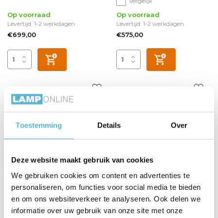
Vergelijk
Op voorraad
Op voorraad
Levertijd: 1-2 werkdagen
Levertijd: 1-2 werkdagen
€699,00
€575,00
Toestemming
Details
Over
Deze website maakt gebruik van cookies
We gebruiken cookies om content en advertenties te
Hanglamp Marrone 3 lichts
Hanglamp Golden Egg 5
personaliseren, om functies voor social media te bieden
Ø 30 cm brons
lichts Ø 30 cm amber-
zwart
en om ons websiteverkeer te analyseren. Ook delen we
informatie over uw gebruik van onze site met onze
Vergelijk