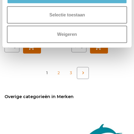
Vergelijk
Vergelijk
Selectie toestaan
Op voorraad
Op voorraad
Levertijd: 1-2 werkdagen
Levertijd: 1-2 werkdagen
€575,00
€799,00
Weigeren
1
2
3
Overige categorieën in Merken