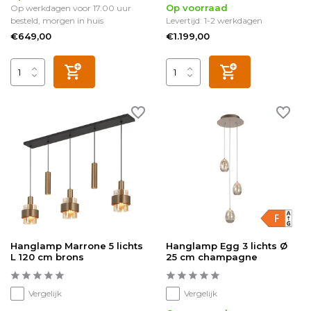
Op voorraad
Op werkdagen voor 17.00 uur
besteld, morgen in huis
Levertijd: 1-2 werkdagen
€649,00
€1.199,00
Hanglamp Marrone 5 lichts
Hanglamp Egg 3 lichts Ø
L 120 cm brons
25 cm champagne
Vergelijk
Vergelijk