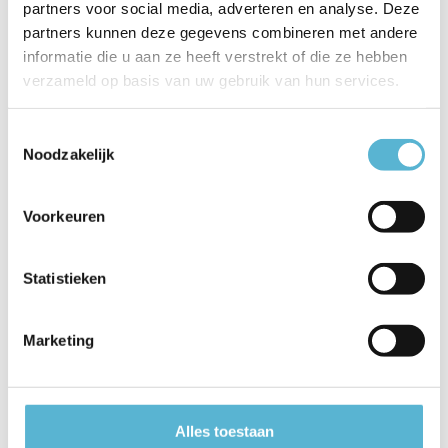
partners voor social media, adverteren en analyse. Deze
Vergelijk
partners kunnen deze gegevens combineren met andere
Op voorraad
informatie die u aan ze heeft verstrekt of die ze hebben
Op werkdagen voor 17.00 uur
Niet op voorraad
besteld, morgen in huis
Levertijd: Mail of bel ons.
verzameld op basis van uw gebruik van hun services.
€575,00
€269,00
Toestemmingsselectie
Bekijken
Noodzakelijk
Voorkeuren
Statistieken
Marketing
Hanglamp Egg 5 lichts Ø
Hanglamp Golden Egg
30 cm champagne
ovaal 8 lichts L 100 cm
amber-zwart
Alles toestaan