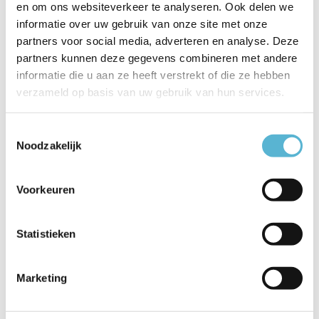
en om ons websiteverkeer te analyseren. Ook delen we
Hanglamp Golden
Hanglamp Clear
Hanglamp Clear
informatie over uw gebruik van onze site met onze
Egg ov...
Egg ova...
Egg ova...
partners voor social media, adverteren en analyse. Deze
partners kunnen deze gegevens combineren met andere
€799,00
€1.199,00
€799,00
informatie die u aan ze heeft verstrekt of die ze hebben
verzameld op basis van uw gebruik van hun services.
Toestemmingsselectie
Noodzakelijk
Reviews
Voorkeuren
0
/
Based on 0 reviews
5
Er zijn nog geen reviews geschreven over dit product..
Statistieken
Schrijf je eigen review
Marketing
Gerelateerde artikelen: