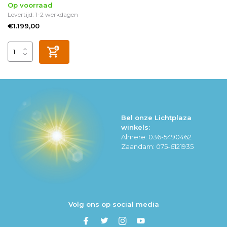
Op voorraad
Levertijd: 1-2 werkdagen
€1.199,00
Bel onze Lichtplaza
winkels:
Almere: 036-5490462
Zaandam: 075-6121935
Volg ons op social media