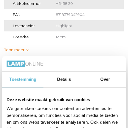
Artikelnummer
H5458.20
EAN
8718379042904
Leverancier
Highlight
Breedte
12 cm
Toon meer
Vergelijk
Delen
Toestemming
Details
Over
Gerelateerde artikelen:
Deze website maakt gebruik van cookies
We gebruiken cookies om content en advertenties te
Hanglamp Clear
Hanglamp Clear
Hanglamp Clear
personaliseren, om functies voor social media te bieden
Egg 14 ...
Egg 8 l...
Egg 5 l...
en om ons websiteverkeer te analyseren. Ook delen we