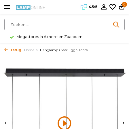
0
4.5/5
Klanten geven ons een 4.5/5
Terug
Home
Hanglamp Clear Egg 5 lichts L ...