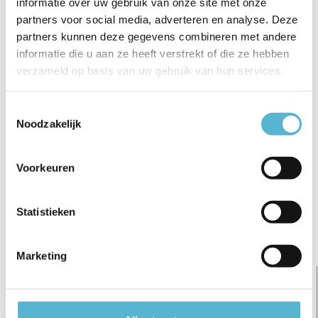
informatie over uw gebruik van onze site met onze
€1.399,00
€699,00
€575,00
partners voor social media, adverteren en analyse. Deze
partners kunnen deze gegevens combineren met andere
informatie die u aan ze heeft verstrekt of die ze hebben
verzameld op basis van uw gebruik van hun services.
Reviews
Toestemmingsselectie
Noodzakelijk
0
/
Based on 0 reviews
5
Er zijn nog geen reviews geschreven over dit product..
Voorkeuren
Schrijf je eigen review
Statistieken
Gerelateerde artikelen:
Marketing