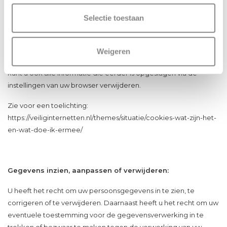
Bij uw eerste bezoek aan onze website hebben wij u al
geïnformeerd over deze cookies en toestemming gevraagd
Selectie toestaan
voor het plaatsen ervan.
U kunt zich afmelden voor cookies door uw internetbrowser zo
Weigeren
in te stellen dat deze geen cookies meer opslaat. Daarnaast
kunt u ook alle informatie die eerder is opgeslagen via de
instellingen van uw browser verwijderen.
Zie voor een toelichting:
https://veiliginternetten.nl/themes/situatie/cookies-wat-zijn-het-
en-wat-doe-ik-ermee/
Gegevens inzien, aanpassen of verwijderen:
U heeft het recht om uw persoonsgegevens in te zien, te
corrigeren of te verwijderen. Daarnaast heeft u het recht om uw
eventuele toestemming voor de gegevensverwerking in te