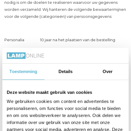
nodig is om de doelen te realiseren waarvoor uw gegevens
worden verzameld. Wij hanteren de volgende bewaartermijnen
voor de volgende (categorieën) van persoonsgegevens:
Personalia 10 jaar na het plaatsen van de bestelling
Adres 10 jaar na het plaatsen van de bestelling
Aankoopgegevens 10 jaar na het plaatsen van de
bestelling
Toestemming
Details
Over
Delen van persoonsgegevens met derden:
Deze website maakt gebruik van cookies
Lamponline.nl verkoopt uw gegevens niet aan derden en
We gebruiken cookies om content en advertenties te
verstrekt deze uitsluitend indien dit nodig is voor de uitvoering
personaliseren, om functies voor social media te bieden
van onze overeenkomst met u of om te voldoen aan een
en om ons websiteverkeer te analyseren. Ook delen we
wettelijke verplichting. Met bedrijven die uw gegevens
informatie over uw gebruik van onze site met onze
verwerken in onze opdracht, sluiten wij een
partners voor social media, adverteren en analyse. Deze