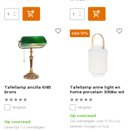
sale 10%
Tafellamp ancilla 6185
Tafellamp anne light en
brons
home porcelain 3058w wit
Vergelijk
Vergelijk
Op voorraad
Op werkdagen voor 17.00 uur
Op voorraad
besteld, morgen in huis
Levertijd: 1-2 werkdagen