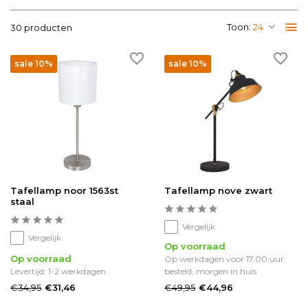
Toon:
30 producten
sale 10%
sale 10%
Tafellamp noor 1563st
Tafellamp nove zwart
staal
Vergelijk
Vergelijk
Op voorraad
Op voorraad
Op werkdagen voor 17.00 uur
Levertijd: 1-2 werkdagen
besteld, morgen in huis
€34,95
€49,95
€31,46
€44,96