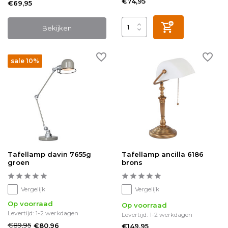
€74,95
€69,95
Bekijken
sale 10%
Tafellamp davin 7655g
Tafellamp ancilla 6186
groen
brons
Vergelijk
Vergelijk
Op voorraad
Op voorraad
Levertijd: 1-2 werkdagen
Levertijd: 1-2 werkdagen
€89,95
€80,96
€149,95