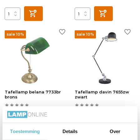
sale 10%
sale 10%
Tafellamp belana 7733br
Tafellamp davin 7655zw
brons
zwart
Vergelijk
Vergelijk
Op voorraad
Op voorraad
Op werkdagen voor 17.00 uur
Toestemming
Details
Over
besteld, morgen in huis
Levertijd: 1-2 werkdagen