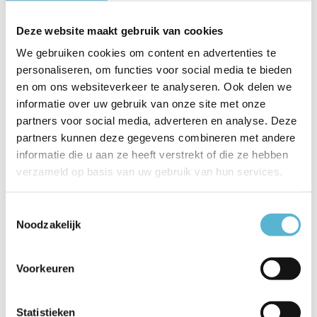
€89,95
€89,95
€80,96
€80,96
Deze website maakt gebruik van cookies
We gebruiken cookies om content en advertenties te
personaliseren, om functies voor social media te bieden
en om ons websiteverkeer te analyseren. Ook delen we
sale 10%
informatie over uw gebruik van onze site met onze
partners voor social media, adverteren en analyse. Deze
partners kunnen deze gegevens combineren met andere
informatie die u aan ze heeft verstrekt of die ze hebben
verzameld op basis van uw gebruik van hun services.
Toestemmingsselectie
Tafellamp stekk 2689zw
Tafellamp reflexion 2682
Noodzakelijk
zwart
zwart
Vergelijk
Vergelijk
Voorkeuren
Op voorraad
Op voorraad
Levertijd: 1-2 werkdagen
Levertijd: 1-2 werkdagen
Statistieken
€79,95
€71,96
€79,95