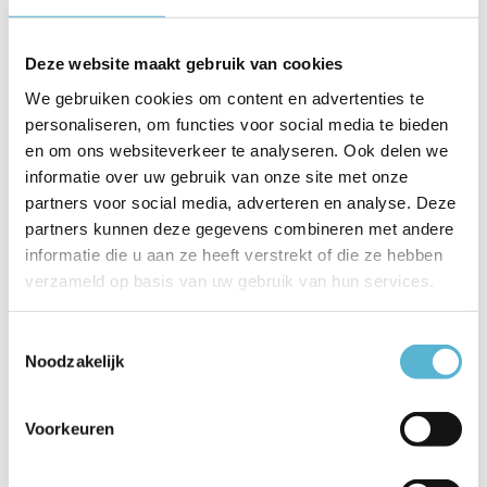
Deze website maakt gebruik van cookies
We gebruiken cookies om content en advertenties te
Buitenlamp Kenton H 40
ARNE-LED - Sokkellamp - Ø
personaliseren, om functies voor social media te bieden
cm B 20 cm zwart
6,3 cm - LED - GU10 (MR16) -
en om ons websiteverkeer te analyseren. Ook delen we
1x5W 2700K - IP44 - Mat
chroom
informatie over uw gebruik van onze site met onze
Vergelijk
partners voor social media, adverteren en analyse. Deze
Vergelijk
partners kunnen deze gegevens combineren met andere
informatie die u aan ze heeft verstrekt of die ze hebben
Op voorraad
Op voorraad
Levertijd: 3-5 werkdagen
verzameld op basis van uw gebruik van hun services.
Levertijd: 1-2 werkdagen
€56,95
€48,95
€229,95
Toestemmingsselectie
Noodzakelijk
Voorkeuren
sale 15%