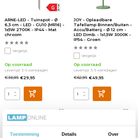
ARNE-LED - Tuinspot - Ø
JOY - Oplaadbare
6,3 cm - LED - GU10 (MR16) -
Tafellamp Binnen/Buiten -
1x5W 2700K - IP44 - Mat
Accu/Batterij - Ø 12 cm -
chroom
LED Dimb. - 1x1,5W 3000K -
IP54 - Groen
Vergelijk
Vergelijk
Op voorraad
Op voorraad
Levertijd: 3-5 werkdagen
Levertijd: 3-5 werkdagen
€36,95
€62,95
€29,95
€49,95
sale 14%
Toestemming
Details
Over