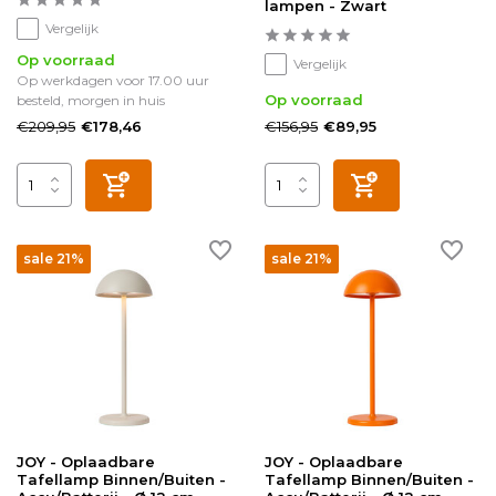
lampen - Zwart
Vergelijk
Op voorraad
Vergelijk
Op werkdagen voor 17.00 uur
Op voorraad
besteld, morgen in huis
€209,95
€156,95
€178,46
€89,95
sale 21%
sale 21%
JOY - Oplaadbare
JOY - Oplaadbare
Tafellamp Binnen/Buiten -
Tafellamp Binnen/Buiten -