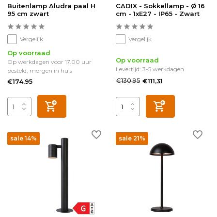
Buitenlamp Aludra paal H
CADIX - Sokkellamp - Ø 16
95 cm zwart
cm - 1xE27 - IP65 - Zwart
Vergelijk
Vergelijk
Op voorraad
Op voorraad
Op werkdagen voor 17.00 uur
Levertijd: 3-5 werkdagen
besteld, morgen in huis
€130,95
€111,31
€174,95
sale 14%
sale 21%