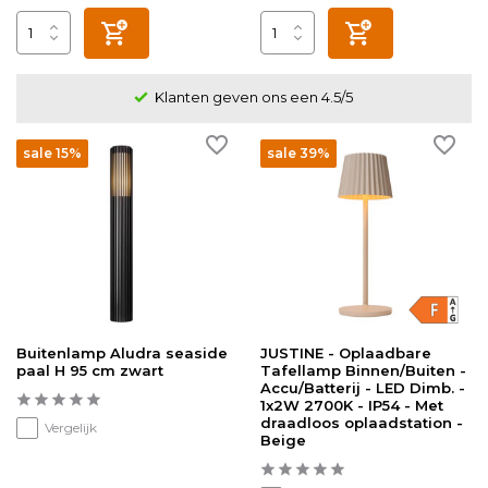
Klanten geven ons een 4.5/5
sale 15%
sale 39%
Buitenlamp Aludra seaside
JUSTINE - Oplaadbare
paal H 95 cm zwart
Tafellamp Binnen/Buiten -
Accu/Batterij - LED Dimb. -
1x2W 2700K - IP54 - Met
draadloos oplaadstation -
Vergelijk
Beige