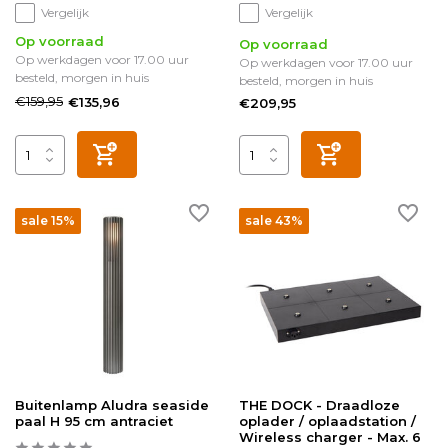
Vergelijk
Vergelijk
Op voorraad
Op voorraad
Op werkdagen voor 17.00 uur
Op werkdagen voor 17.00 uur
besteld, morgen in huis
besteld, morgen in huis
€159,95
€135,96
€209,95
sale 15%
sale 43%
Buitenlamp Aludra seaside
THE DOCK - Draadloze
paal H 95 cm antraciet
oplader / oplaadstation /
Wireless charger - Max. 6