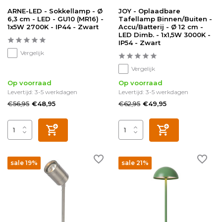
ARNE-LED - Sokkellamp - Ø
JOY - Oplaadbare
6,3 cm - LED - GU10 (MR16) -
Tafellamp Binnen/Buiten -
1x5W 2700K - IP44 - Zwart
Accu/Batterij - Ø 12 cm -
LED Dimb. - 1x1,5W 3000K -
IP54 - Zwart
Vergelijk
Vergelijk
Op voorraad
Op voorraad
Levertijd: 3-5 werkdagen
Levertijd: 3-5 werkdagen
€56,95
€62,95
€48,95
€49,95
sale 19%
sale 21%