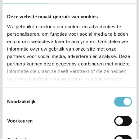
EAN
8719831734085
Deze website maakt gebruik van cookies
Leverancier
Artdelight
We gebruiken cookies om content en advertenties te
Breedte
20 cm
personaliseren, om functies voor social media te bieden
en om ons websiteverkeer te analyseren. Ook delen we
Toon meer
informatie over uw gebruik van onze site met onze
partners voor social media, adverteren en analyse. Deze
Vergelijk
Delen
partners kunnen deze gegevens combineren met andere
informatie die u aan ze heeft verstrekt of die ze hebben
verzameld op basis van uw gebruik van hun services.
Gerelateerde artikelen:
Toestemmingsselectie
Noodzakelijk
COMBO -
COMBO -
COMBO -
Voorkeuren
Sokkellamp - Ø...
Sokkellamp - Ø...
Sokkellamp - Ø...
€125,95
€161,95
€109,95