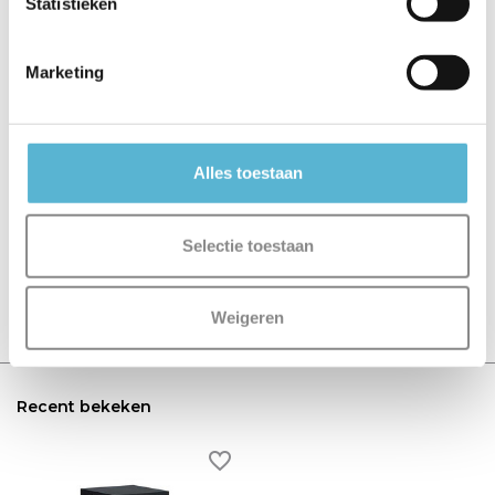
Statistieken
€107,06
€136,95
€89,95
Marketing
Reviews
Alles toestaan
0
/
Based on 0 reviews
5
Selectie toestaan
Er zijn nog geen reviews geschreven over dit product..
Schrijf je eigen review
Weigeren
Recent bekeken