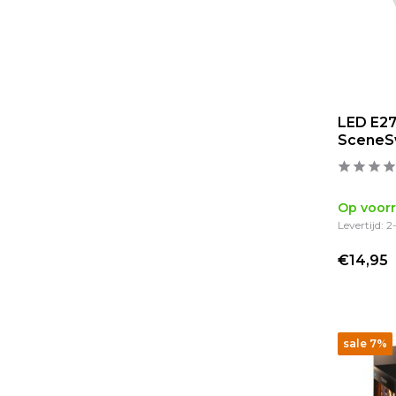
LED E27
SceneS
Op voor
Levertijd: 
€14,95
sale 7%