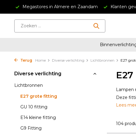
ndam
Klanten geven ons een 4.5/5
Gratis verzending v
Binnenverlichtin
Terug
Home
Diverse verlichting
Lichtbronnen
E27 grote
E27 
Diverse verlichting
Lichtbronnen
Lampen me
E27 grote fitting
Deze fitt
Lees me
GU 10 fitting
E14 kleine fitting
104 prod
G9 Fitting