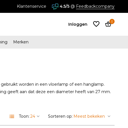
Klantenservice
4.5/5
@
Feedbackcompany
0
Inloggen
ming
Merken
Account
aanmaken
Account
aanmaken
k gebruikt worden in een vloerlamp of een hanglamp.
iding geeft aan dat deze een diameter heeft van 27 mm.
Toon:
Sorteren op: