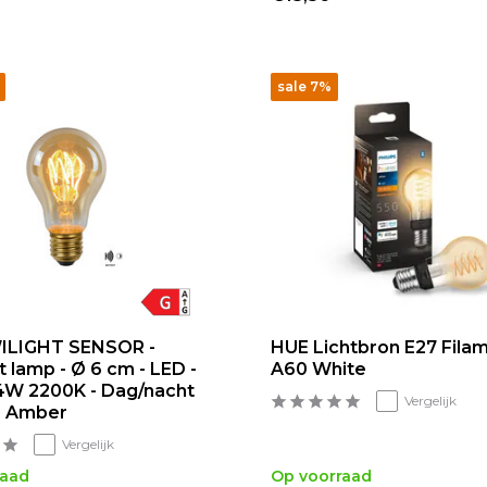
sale 7%
ILIGHT SENSOR -
HUE Lichtbron E27 Fila
 lamp - Ø 6 cm - LED -
A60 White
x4W 2200K - Dag/nacht
Vergelijk
- Amber
Vergelijk
raad
Op voorraad