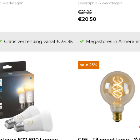
3-5 werkdagen
Levertijd: 2-3 werkdagen
€21,95
€20,50
Gratis verzending vanaf € 34,95
Megastores in Almere 
sale 25%
htbron E27 800 Lumen
G95 - Filament lamp - Ø