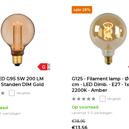
sale 28%
ED G95 5W 200 LM
G125 - Filament lamp - Ø
 Standen DIM Gold
cm - LED Dimb. - E27 - 
2200K - Amber
Vergelijk
Vergelijk
Op voorraad
raad
Levertijd: 3-5 werkdagen
1-2 werkdagen
€18,95
€13,56