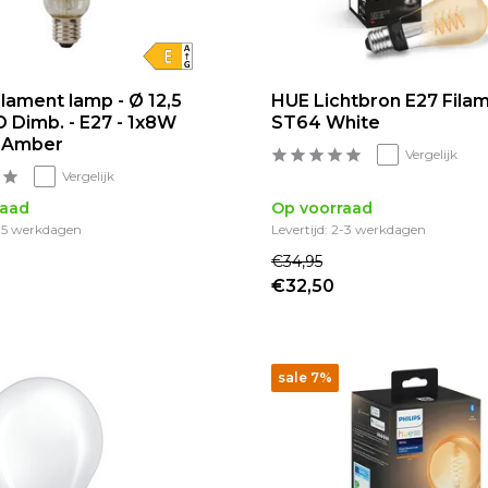
ilament lamp - Ø 12,5
HUE Lichtbron E27 Fila
D Dimb. - E27 - 1x8W
ST64 White
- Amber
Vergelijk
Vergelijk
raad
Op voorraad
3-5 werkdagen
Levertijd: 2-3 werkdagen
€34,95
€32,50
sale 7%