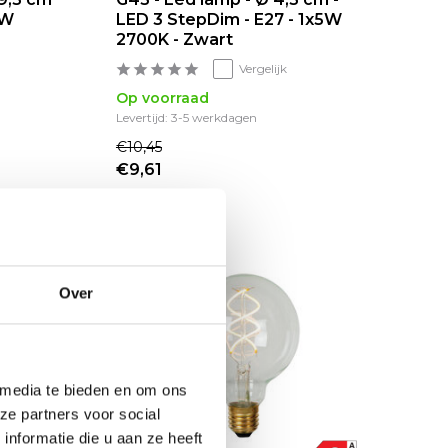
9W
LED 3 StepDim - E27 - 1x5W
2700K - Zwart
Vergelijk
Op voorraad
Levertijd: 3-5 werkdagen
€10,45
€9,61
sale 25%
Over
 media te bieden en om ons
ze partners voor social
nformatie die u aan ze heeft