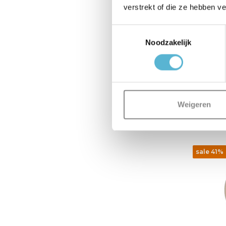
verstrekt of die ze hebben v
A60 - F
Toestemmingsselectie
LED Dim
Noodzakelijk
2200K 
Op voor
Levertijd: 
€14,95
Weigeren
€10,36
sale 41%