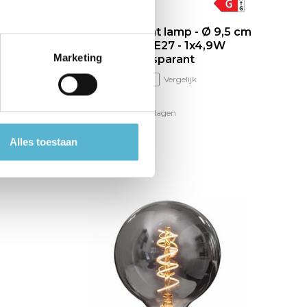
0 Lumen
G95 - Filament lamp - Ø 9,5 cm
- LED Dimb. - E27 - 1x4,9W
Marketing
2700K - Transparant
Vergelijk
Op voorraad
Levertijd: 3-5 werkdagen
€14,95
Alles toestaan
€11,19