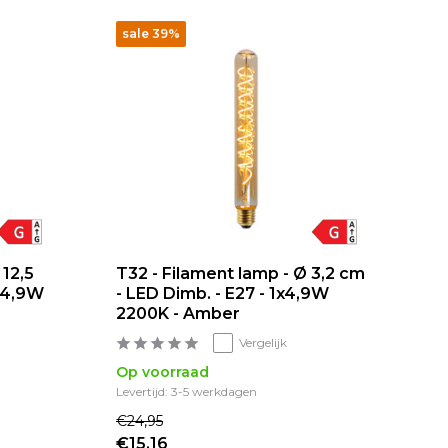
sale 39%
 12,5
T32 - Filament lamp - Ø 3,2 cm
1x4,9W
- LED Dimb. - E27 - 1x4,9W
2200K - Amber
Vergelijk
Op voorraad
Levertijd: 3-5 werkdagen
€24,95
€15,16