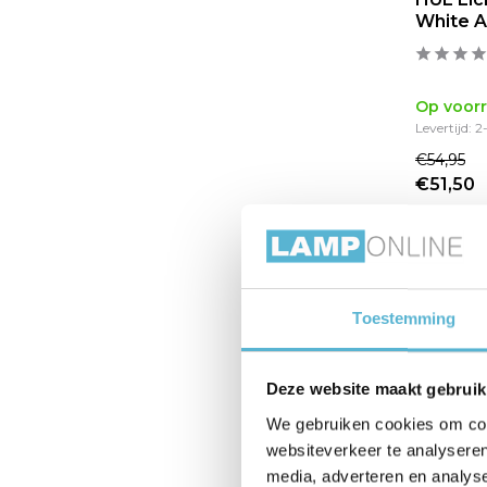
Extern dimbaar
(56)
White A
Niet dimbaar
(9)
Ingebouwde dimmer
(11)
Op voor
Ja
(24)
Levertijd: 
€54,95
Materiaal
€51,50
Glas
(36)
Kunststof
(1)
sale 31%
Soort buitenlamp
Toestemming
Staand model
(2)
Met dag-nachtsensor
(2)
Deze website maakt gebruik
We gebruiken cookies om cont
websiteverkeer te analyseren
media, adverteren en analys