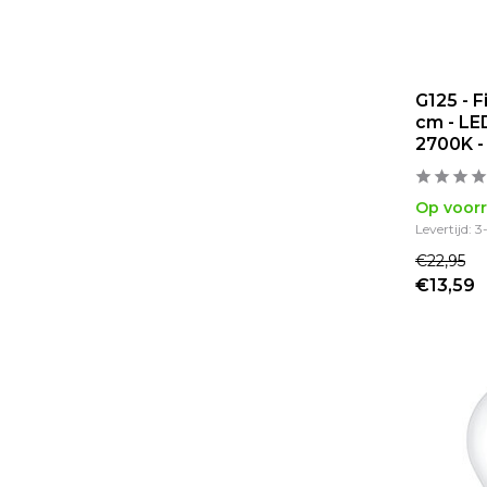
G125 - F
cm - LE
2700K 
Op voor
Levertijd: 
€22,95
€13,59