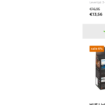
Levertijd: 
Zwart
(1)
€16,95
€13,56
Anders
(11)
Bruin
(24)
Stijl
Modern
(7)
sale 6%
Vintage
(30)
Soort lichtbron/ fitting
LED vervangbaar
(37)
Fitting E27
(101)
LED
(44)
Dimbaar
HUE Lic