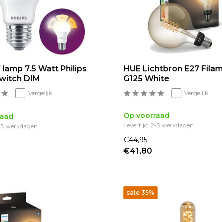
 lamp 7.5 Watt Philips
HUE Lichtbron E27 Fila
witch DIM
G125 White
Vergelijk
Vergelijk
Op voorraad
raad
Levertijd: 2-3 werkdagen
2-3 werkdagen
€44,95
€41,80
sale 35%