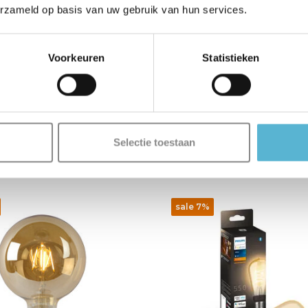
erzameld op basis van uw gebruik van hun services.
ilament lamp - Ø 6 cm -
HUE Lichtbron E27 110
b. - E27 - 1x4,9W
White Ambiance
Voorkeuren
Statistieken
- Amber
Vergelijk
Vergelijk
raad
Op voorraad
3-5 werkdagen
Levertijd: 2-3 werkdagen
€39,95
Selectie toestaan
€37,25
sale 7%