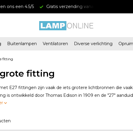
anaf € 34,95
Megastores in Almere en Zaandam
g
Buitenlampen
Ventilatoren
Diverse verlichting
Oprui
 fitting
grote fitting
t E27 fittingen zijn vaak de iets grotere lichtbronnen die vaa
ing is ontwikkeld door Thomas Edison in 1909 en de "27" aandu
er
ucten