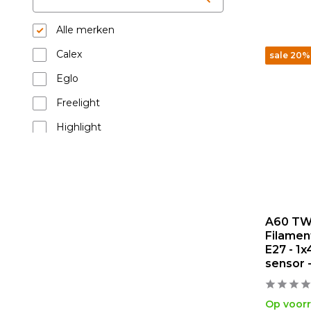
Alle merken
Calex
sale 20%
Eglo
Freelight
Highlight
Lucide
Paulmann
Philips
A60 TW
Segula
Filament
Ylumen
E27 - 1
sensor 
Kleur
Op voor
Wit
(1)