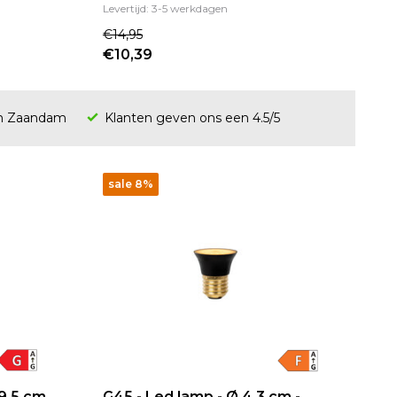
Levertijd: 3-5 werkdagen
€14,95
€10,39
en Zaandam
Klanten geven ons een 4.5/5
sale 8%
 9,5 cm
G45 - Led lamp - Ø 4,3 cm -