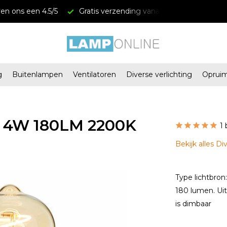
 een 4.5/5
Gratis verzending vanaf € 34,95
Megastore
g
Buitenlampen
Ventilatoren
Diverse verlichting
Oprui
4 4W 180LM 2200K
1
Bekijk alles Di
Type lichtbron
180 lumen. Uit
is dimbaar