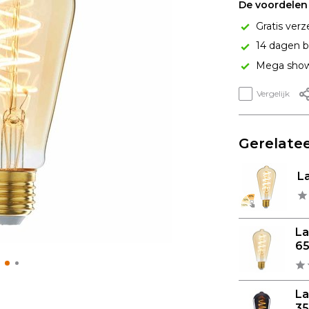
De voordelen 
Gratis verz
14 dagen b
Mega show
Vergelijk
Gerelatee
L
L
65
L
35