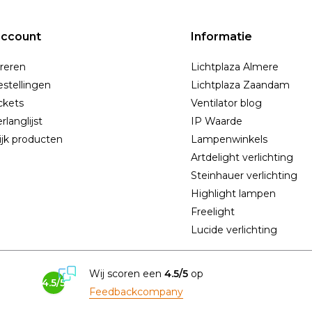
account
Informatie
reren
Lichtplaza Almere
estellingen
Lichtplaza Zaandam
ickets
Ventilator blog
rlanglijst
IP Waarde
ijk producten
Lampenwinkels
Artdelight verlichting
Steinhauer verlichting
Highlight lampen
Freelight
Lucide verlichting
Wij scoren een
4.5/5
op
4.5/5
Feedbackcompany