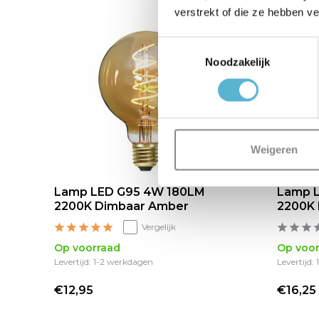
verstrekt of die ze hebben v
Toestemmingsselectie
Noodzakelijk
Weigeren
Lamp LED G95 4W 180LM
Lamp 
2200K Dimbaar Amber
2200K
Vergelijk
Op voorraad
Op voor
Levertijd: 1-2 werkdagen
Levertijd:
€12,95
€16,25