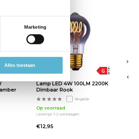
Marketing
Alles toestaan
W
Lamp LED 4W 100LM 2200K
L
 amber
Dimbaar Rook
2
Vergelijk
Op voorraad
Op
Levertijd: 1-2 werkdagen
Lev
€12,95
€1