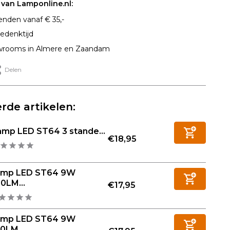
van Lamponline.nl:
enden vanaf € 35,-
edenktijd
rooms in Almere en Zaandam
Delen
rde artikelen:
amp LED ST64 3 stande...
€18,95
amp LED ST64 9W
0LM...
€17,95
amp LED ST64 9W
0LM...