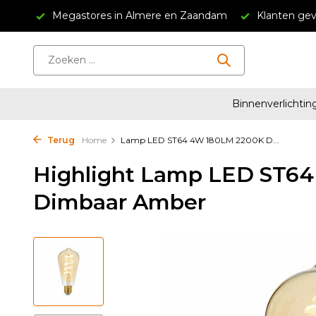
Megastores in Almere en Zaandam
Klanten geven ons
Binnenverlichtin
Terug
Home
Lamp LED ST64 4W 180LM 2200K D...
Highlight Lamp LED ST6
Dimbaar Amber