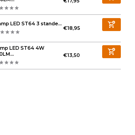
€17,95
amp LED ST64 3 stande...
€18,95
amp LED ST64 4W
0LM...
€13,50