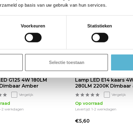
erzameld op basis van uw gebruik van hun services.
Voorkeuren
Statistieken
Selectie toestaan
LED G125 4W 180LM
Lamp LED E14 kaars 4
 Dimbaar Amber
280LM 2200K Dimbaar
Vergelijk
Vergelijk
raad
Op voorraad
 1-2 werkdagen
Levertijd: 1-2 werkdagen
€5,60