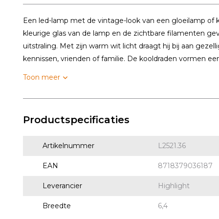
Een led-lamp met de vintage-look van een gloeilamp of 
kleurige glas van de lamp en de zichtbare filamenten gev
uitstraling. Met zijn warm wit licht draagt hij bij aan geze
kennissen, vrienden of familie. De kooldraden vormen een.
Toon meer
Productspecificaties
Artikelnummer
L2521.36
EAN
8718379036187
Leverancier
Highlight
Breedte
6,4