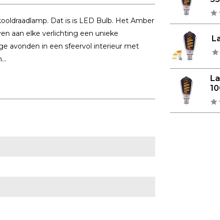
kooldraadlamp. Dat is is LED Bulb. Het Amber
en aan elke verlichting een unieke
L
llige avonden in een sfeervol interieur met
..
L
10