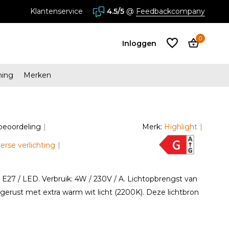
s in Almere en Zaandam
Klantenservice
4.5/5
@
Feedbackcompany
0
Inloggen
ming
Merken
Account
aanmaken
 beoordeling
Merk:
Highlight
Account
aanmaken
verse verlichting
: E27 / LED. Verbruik: 4W / 230V / A. Lichtopbrengst van
gerust met extra warm wit licht (2200K). Deze lichtbron