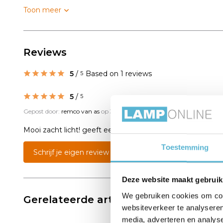
Toon meer
Reviews
5
/
Based on 1 reviews
5
5
/
5
Gepost door:
remco van as
op 3 Juli 2021
Mooi zacht licht! geeft een goede sfeer
Toestemming
Schrijf je eigen review
Deze website maakt gebruik
We gebruiken cookies om cont
Gerelateerde artikelen:
websiteverkeer te analyseren
media, adverteren en analys