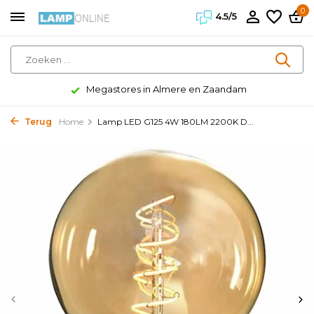
0
4.5/5
Megastores in Almere en Zaandam
Terug
Home
Lamp LED G125 4W 180LM 2200K D...