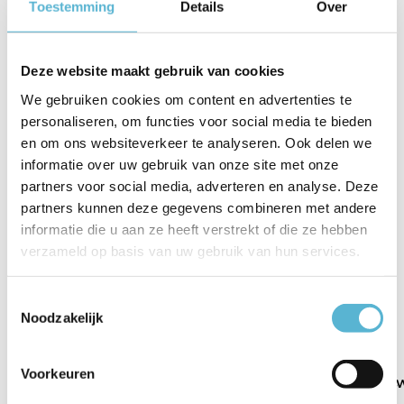
Toestemming
Details
Over
Artikelnummer
L2517.36
EAN
8718379036125
Deze website maakt gebruik van cookies
We gebruiken cookies om content en advertenties te
Leverancier
Highlight
personaliseren, om functies voor social media te bieden
Breedte
12,5
en om ons websiteverkeer te analyseren. Ook delen we
informatie over uw gebruik van onze site met onze
Toon meer
partners voor social media, adverteren en analyse. Deze
partners kunnen deze gegevens combineren met andere
Vergelijk
Delen
informatie die u aan ze heeft verstrekt of die ze hebben
verzameld op basis van uw gebruik van hun services.
Gerelateerde artikelen:
Toestemmingsselectie
Noodzakelijk
Voorkeuren
Lamp LED G125 4W
Lamp LED G95 9W
Lamp LED G95 4
100LM...
650LM ...
180LM ...