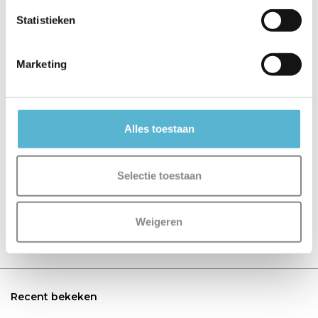
Statistieken
€16,25
€19,95
€12,95
Marketing
Alles toestaan
Reviews
0
/
Based on 0 reviews
5
Selectie toestaan
Er zijn nog geen reviews geschreven over dit product..
Weigeren
Schrijf je eigen review
Recent bekeken