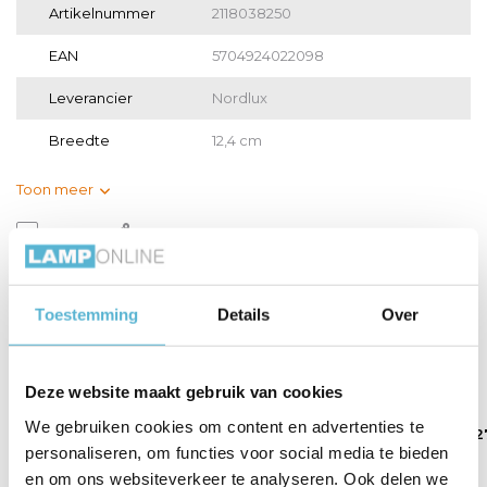
Artikelnummer
2118038250
EAN
5704924022098
Leverancier
Nordlux
Breedte
12,4 cm
Toon meer
Vergelijk
Delen
Gerelateerde artikelen:
Toestemming
Details
Over
Deze website maakt gebruik van cookies
We gebruiken cookies om content en advertenties te
LED E27 lamp 40 -
LED E27 lamp 60 -
HUE Lichtbron E2
5.5 ...
8 Wa...
1100...
personaliseren, om functies voor social media te bieden
en om ons websiteverkeer te analyseren. Ook delen we