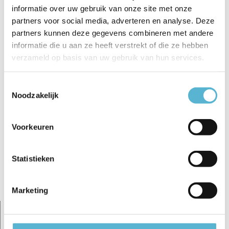
informatie over uw gebruik van onze site met onze
€39,95
€3,95
€4,95
€37,25
partners voor social media, adverteren en analyse. Deze
partners kunnen deze gegevens combineren met andere
informatie die u aan ze heeft verstrekt of die ze hebben
verzameld op basis van uw gebruik van hun services.
Toestemmingsselectie
Reviews
Noodzakelijk
0
/
Based on 0 reviews
5
Voorkeuren
Er zijn nog geen reviews geschreven over dit product..
Schrijf je eigen review
Statistieken
Gerelateerde artikelen:
Marketing
sale 15%