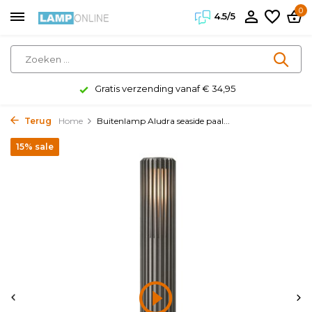
0
4.5/5
Gratis verzending vanaf € 34,95
Terug
Home
Buitenlamp Aludra seaside paal...
15% sale