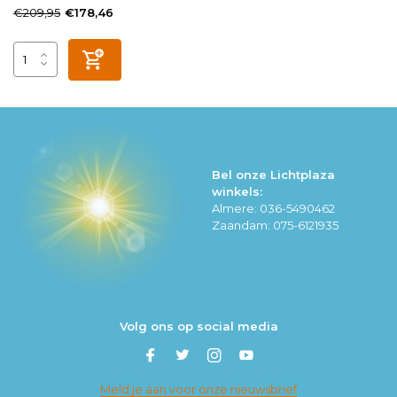
€209,95
€178,46
Bel onze Lichtplaza
winkels:
Almere: 036-5490462
Zaandam: 075-6121935
Volg ons op social media
Meld je aan voor onze nieuwsbrief