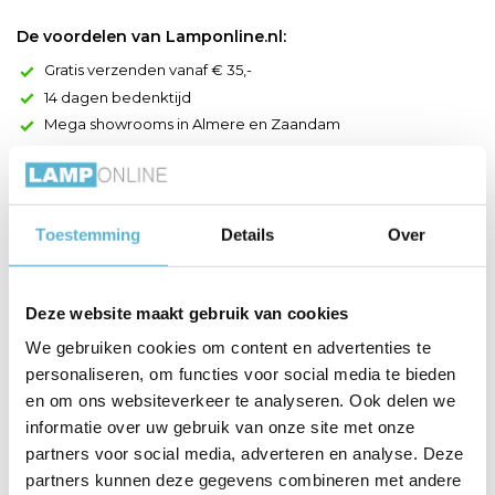
De voordelen van Lamponline.nl:
Gratis verzenden vanaf € 35,-
14 dagen bedenktijd
Mega showrooms in Almere en Zaandam
Productomschrijving
LED lamp die 5.5 Watt verbruikt en deze geeft 470 Lumen aan
Toestemming
Details
Over
licht, dit is ongeveer vergelijkbaar met 40 Watt aan oude
gloeilampen licht. De lichtkleur is warm-wit (2700 Kelvin) en de
hoogte van deze lichtbron is 10,9 cm, de diameter is 6 cm. De
Deze website maakt gebruik van cookies
fitting is E27 en deze lichtbron is niet dimbaar.
We gebruiken cookies om content en advertenties te
personaliseren, om functies voor social media te bieden
en om ons websiteverkeer te analyseren. Ook delen we
Productspecificaties
informatie over uw gebruik van onze site met onze
partners voor social media, adverteren en analyse. Deze
Artikelnummer
11476
partners kunnen deze gegevens combineren met andere