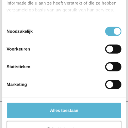
EAN
9002759114763
informatie die u aan ze heeft verstrekt of die ze hebben
verzameld op basis van uw gebruik van hun services.
Energie label
F
Toestemmingsselectie
Vergelijk
Delen
Noodzakelijk
Voorkeuren
Reviews
0
/
Based on 0 reviews
5
Statistieken
Er zijn nog geen reviews geschreven over dit product..
Marketing
Schrijf je eigen review
Alles toestaan
Recent bekeken