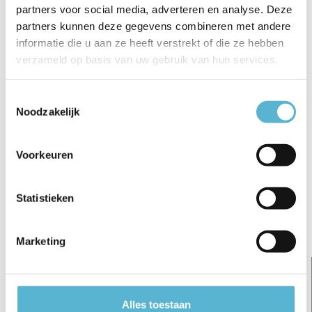
partners voor social media, adverteren en analyse. Deze
€5,95
€14,95
€12,95
partners kunnen deze gegevens combineren met andere
informatie die u aan ze heeft verstrekt of die ze hebben
verzameld op basis van uw gebruik van hun services.
Toestemmingsselectie
Reviews
Noodzakelijk
0
/
Based on 0 reviews
5
Voorkeuren
Er zijn nog geen reviews geschreven over dit product..
Schrijf je eigen review
Statistieken
Gerelateerde artikelen:
Marketing
Alles toestaan