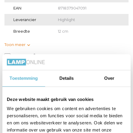
EAN
8718379047091
Leverancier
Highlight
Breedte
12 cm
Toon meer
Vergelijk
Delen
Gerelateerde artikelen:
Toestemming
Details
Over
Deze website maakt gebruik van cookies
We gebruiken cookies om content en advertenties te
LED GU10 lamp 50-
Lamp LED Buis 5W
Lamp LED 4W
personaliseren, om functies voor social media te bieden
3,8 W...
350LM...
180LM 2200...
en om ons websiteverkeer te analyseren. Ook delen we
informatie over uw gebruik van onze site met onze
€7,95