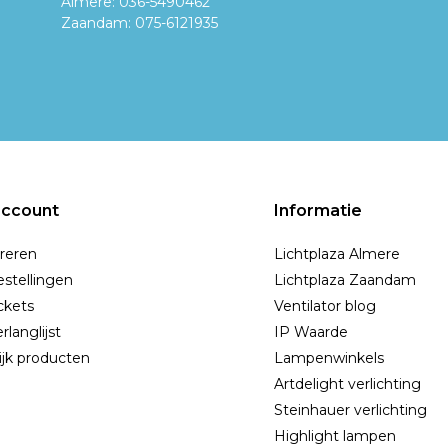
Almere: 036-5490462
Zaandam: 075-6121935
account
Informatie
reren
Lichtplaza Almere
estellingen
Lichtplaza Zaandam
ickets
Ventilator blog
rlanglijst
IP Waarde
ijk producten
Lampenwinkels
Artdelight verlichting
Steinhauer verlichting
Highlight lampen