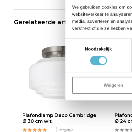
We gebruiken cookies om cont
websiteverkeer te analyseren
Gerelateerde artikelen:
media, adverteren en analys
verstrekt of die ze hebben v
Toestemmingsselectie
Noodzakelijk
Weigeren
ge
Plafondlamp Deco Cambridge
Plafon
Ø 30 cm wit
Ø 24 c
Vergelijk