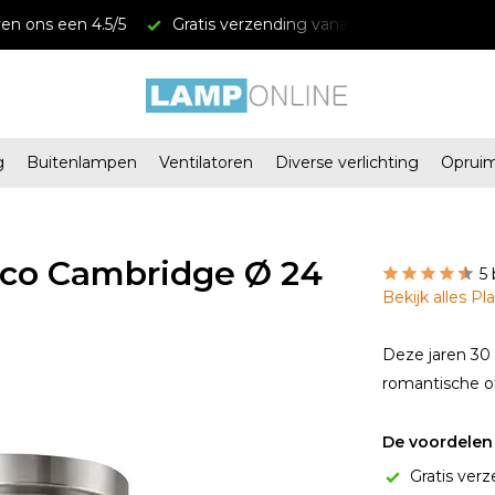
anaf € 34,95
Megastores in Almere en Zaandam
g
Buitenlampen
Ventilatoren
Diverse verlichting
Oprui
eco Cambridge Ø 24
5
Bekijk alles P
Deze jaren 30 
romantische o
De voordelen 
Gratis verz