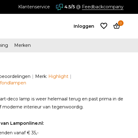
Klantenservice
4.5/5
@
Feedbackcompany
0
Inloggen
ming
Merken
Account
aanmaken
 beoordelingen
Merk:
Highlight
Account
lafondlampen
aanmaken
art-deco lamp is weer helemaal terug en past prima in de
f moderne interieur van tegenwoordig.
van Lamponline.nl:
enden vanaf € 35,-