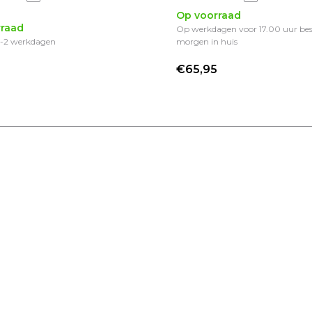
Op voorraad
raad
Op werkdagen voor 17.00 uur bes
 1-2 werkdagen
morgen in huis
5
€65,95