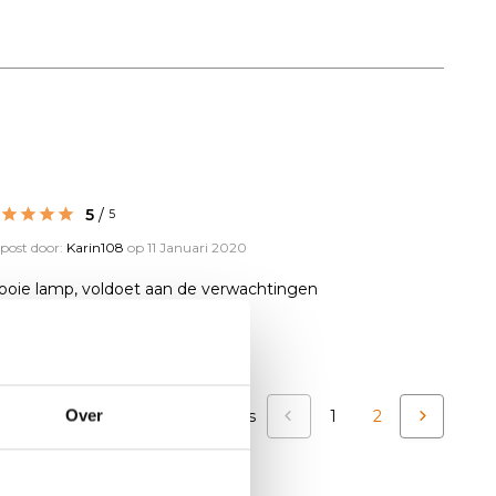
5
/
5
post door:
Karin108
op 11 Januari 2020
oie lamp, voldoet aan de verwachtingen
Over
Toon
1
-
3
van
5
reacties
1
2