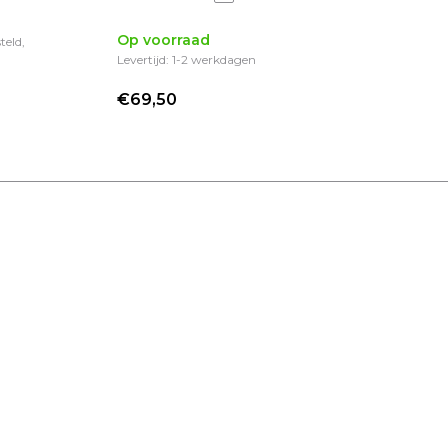
Op voorraad
Op
teld,
Levertijd: 1-2 werkdagen
Lev
€69,50
€1