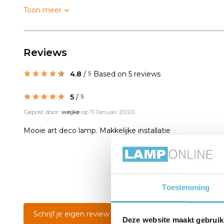
Toon meer
Reviews
4.8
/
Based on 5 reviews
5
5
/
5
Gepost door:
weijke
op 11 Januari 2020
Mooie art deco lamp. Makkelijke installatie
Toestemming
Schrijf je eigen review
Deze website maakt gebruik