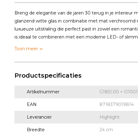
Breng de elegantie van de jaren 30 terug in je interieur m
glanzend witte glas in combinatie met mat verchroomd m
luxueuze uitstraling die perfect past in zowel een romant
is ideaal te combineren met een moderne LED- of slimme 
Toon meer
Productspecificaties
Artikelnummer
G1851.00 + O1001
EAN
8718379019814
Leverancier
Highlight
Breedte
24 cm