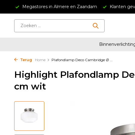
ndam
Klanten geven ons een 4.5/5
Gratis verzending v
Binnenverlichtin
Terug
Home
Plafondlamp Deco Cambridge Ø ...
Highlight Plafondlamp D
cm wit