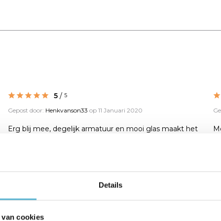
5
/
5
Gepost door:
Henkvanson33
op 11 Januari 2020
Ge
Erg blij mee, degelijk armatuur en mooi glas maakt het
Mo
plafond helemaal af! In ons geval past t mooi in onze
jaren 30 huis!
Details
 van cookies