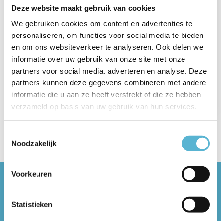
Lichtplaza Zaandam
Deze website maakt gebruik van cookies
We gebruiken cookies om content en advertenties te
personaliseren, om functies voor social media te bieden
en om ons websiteverkeer te analyseren. Ook delen we
Lichtplaza in Zaandam opende haar deuren in april 2002
informatie over uw gebruik van onze site met onze
en bevindt zich met een winkeloppervlakte van 800 m²
partners voor social media, adverteren en analyse. Deze
recht tegen...
partners kunnen deze gegevens combineren met andere
Lees meer
informatie die u aan ze heeft verstrekt of die ze hebben
verzameld op basis van uw gebruik van hun services.
Tags
25 jaar
(1)
aludra
(1)
Artdelight
(1)
badkame
Toestemmingsselectie
Noodzakelijk
Voorkeuren
Bel onze Lichtplaza
Statistieken
winkels:
Almere: 036-5490462