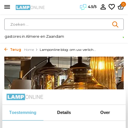
0
4.5/5
Klanten geven ons een 4.5/5
Terug
Home
Lamponline blog: om uw verlich...
Toestemming
Details
Over
Door
Lamponline
,
22 juni 2026