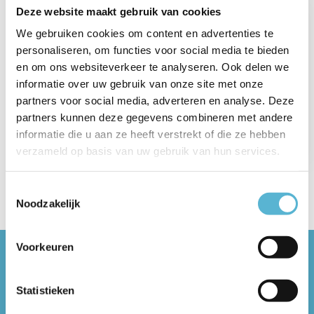
Deze website maakt gebruik van cookies
2 juni 2022
We gebruiken cookies om content en advertenties te
Lichtadvies
personaliseren, om functies voor social media te bieden
en om ons websiteverkeer te analyseren. Ook delen we
Lamponline en Lichtplaza bieden met een professioneel
informatie over uw gebruik van onze site met onze
lichtadvies een compleet verlichtingspakket voor uw
partners voor social media, adverteren en analyse. Deze
woning of bedrijf. Onze lich...
partners kunnen deze gegevens combineren met andere
Lees meer
informatie die u aan ze heeft verstrekt of die ze hebben
verzameld op basis van uw gebruik van hun services.
Tags
25 jaar
(1)
aludra
(1)
Artdelight
(1)
badkame
Toestemmingsselectie
Noodzakelijk
Voorkeuren
Bel onze Lichtplaza
Statistieken
winkels:
Almere: 036-5490462