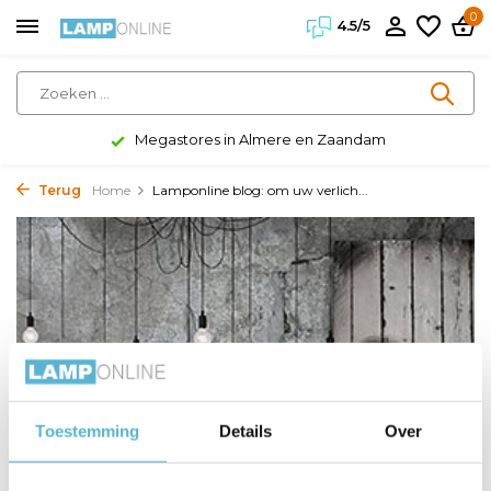
0
4.5/5
Megastores in Almere en Zaandam
Terug
Home
Lamponline blog: om uw verlich...
Toestemming
Details
Over