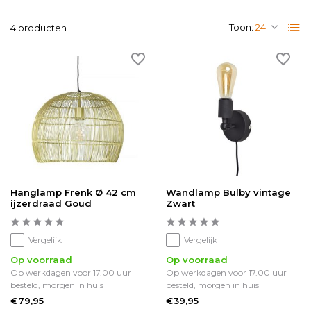
Toon:
4 producten
Hanglamp Frenk Ø 42 cm
Wandlamp Bulby vintage
ijzerdraad Goud
Zwart
Vergelijk
Vergelijk
Op voorraad
Op voorraad
Op werkdagen voor 17.00 uur
Op werkdagen voor 17.00 uur
besteld, morgen in huis
besteld, morgen in huis
€79,95
€39,95