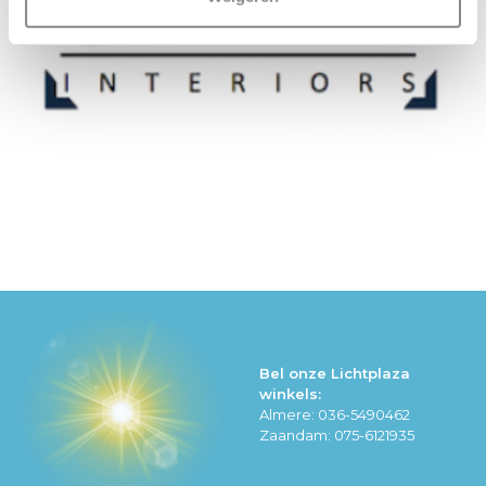
Bel onze Lichtplaza
winkels:
Almere: 036-5490462
Zaandam: 075-6121935