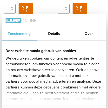
sale 0%
Toestemming
Details
Over
Deze website maakt gebruik van cookies
We gebruiken cookies om content en advertenties te
personaliseren, om functies voor social media te bieden
Hanglamp Artisan Ø 27 cm
Plafondlamp Twist Large
en om ons websiteverkeer te analyseren. Ook delen we
Zwart
Ø 37 cm zwart
informatie over uw gebruik van onze site met onze
partners voor social media, adverteren en analyse. Deze
Vergelijk
Vergelijk
partners kunnen deze gegevens combineren met andere
Op voorraad
informatie die u aan ze heeft verstrekt of die ze hebben
Op voorraad
Op werkdagen voor 17.00 uur
Op werkdagen voor 17.00 uur
verzameld op basis van uw gebruik van hun services.
besteld, morgen in huis
besteld, morgen in huis
€59,95
€59,95
€69,95