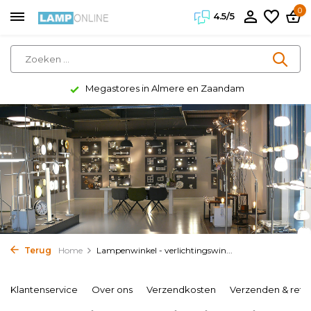
0
4.5/5
Megastores in Almere en Zaandam
Terug
Home
Lampenwinkel - verlichtingswin...
Klantenservice
Over ons
Verzendkosten
Verzenden & reto