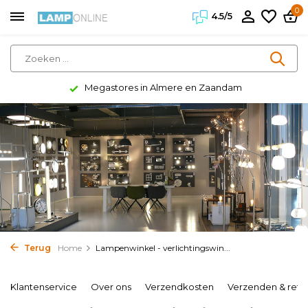
0
4.5/5
Megastores in Almere en Zaandam
Terug
Home
Lampenwinkel - verlichtingswin...
Klantenservice
Over ons
Verzendkosten
Verzenden & reto