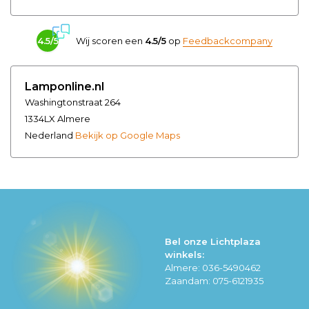
4.5/5
Wij scoren een
4.5/5
op
Feedbackcompany
Lamponline.nl
Washingtonstraat 264
1334LX Almere
Nederland
Bekijk op Google Maps
Bel onze Lichtplaza
winkels:
Almere: 036-5490462
Zaandam: 075-6121935