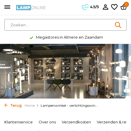
0
4.5/5
Klanten geven ons een 4.5/5
Terug
Home
Lampenwinkel - verlichtingswin...
Klantenservice
Over ons
Verzendkosten
Verzenden & reto