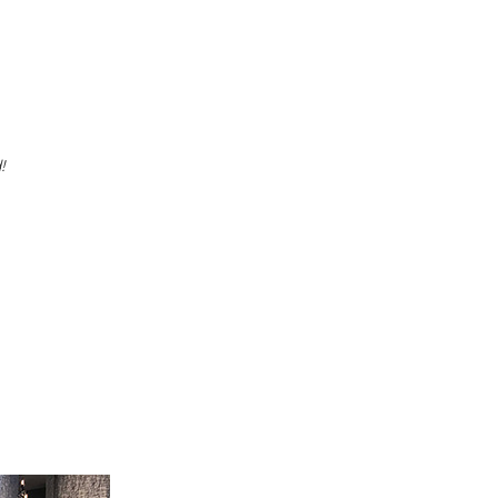
za Zaandam:
!