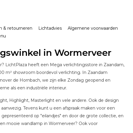
n & retourneren
Lichtadvies
Algemene voorwaarden
enu
ngswinkel in Wormerveer
? LichtPlaza heeft een Mega verlichtingsstore in Zaandam,
800 m² showroom boordevol verlichting. In Zaandam
enover de Hornbach, we zijn elke Zondag geopend en
rne als een industriële interieur.
ight, Highlight, Masterlight en vele andere. Ook de design
s aanwezig. Tevens kunt u een afspraak maken voor een
stig gepresenteerd op "eilandjes" en door de grote collectie, en
r een mooie wandlamp in Wormerveer? Ook voor