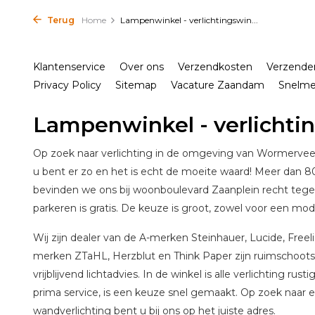
Terug
Home
Lampenwinkel - verlichtingswin...
Klantenservice
Over ons
Verzendkosten
Verzende
Privacy Policy
Sitemap
Vacature Zaandam
Snelm
Lampenwinkel - verlichti
Op zoek naar verlichting in de omgeving van Wormerveer
u bent er zo en het is echt de moeite waard! Meer dan 
bevinden we ons bij woonboulevard Zaanplein recht teg
parkeren is gratis. De keuze is groot, zowel voor een mode
Wij zijn dealer van de A-merken Steinhauer, Lucide, Freel
merken ZTaHL, Herzblut en Think Paper zijn ruimschoot
vrijblijvend lichtadvies. In de winkel is alle verlichting ru
prima service, is een keuze snel gemaakt. Op zoek naa
wandverlichting bent u bij ons op het juiste adres.