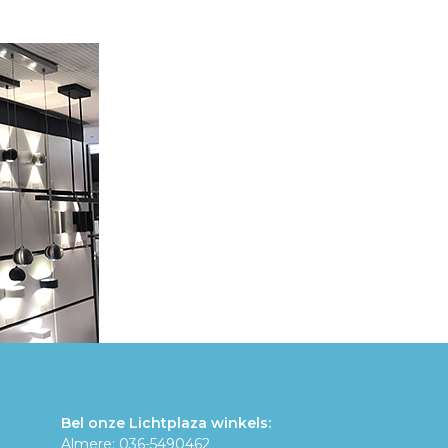
Bel onze Lichtplaza winkels:
Almere: 036-5490462