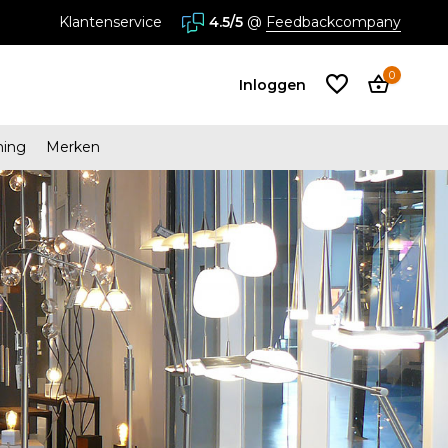
Klantenservice
4.5/5
@
Feedbackcompany
0
Inloggen
ming
Merken
Account
aanmaken
Account
aanmaken