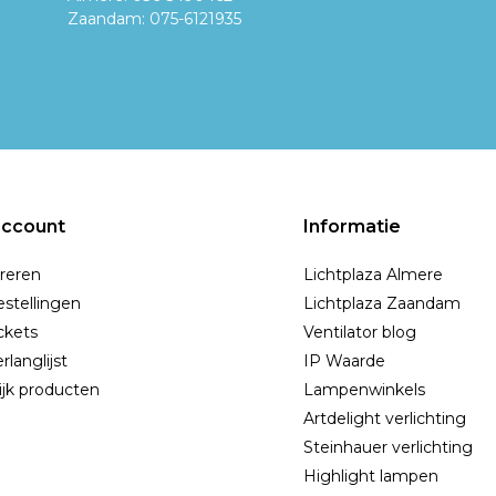
Zaandam: 075-6121935
account
Informatie
reren
Lichtplaza Almere
estellingen
Lichtplaza Zaandam
ickets
Ventilator blog
rlanglijst
IP Waarde
ijk producten
Lampenwinkels
Artdelight verlichting
Steinhauer verlichting
Highlight lampen