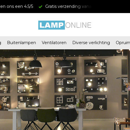
anaf € 34,95
Megastores in Almere en Zaandam
g
Buitenlampen
Ventilatoren
Diverse verlichting
Oprui