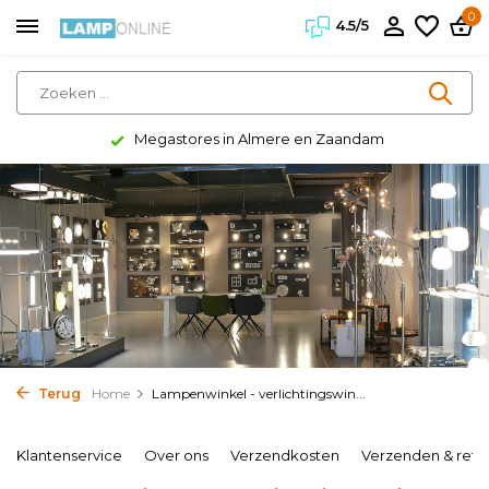
0
4.5/5
Megastores in Almere en Zaandam
Terug
Home
Lampenwinkel - verlichtingswin...
Klantenservice
Over ons
Verzendkosten
Verzenden & reto