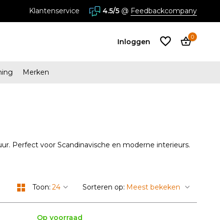
Klantenservice
4.5/5
@
Feedbackcompany
0
Inloggen
ming
Merken
Account
aanmaken
Account
aanmaken
ur. Perfect voor Scandinavische en moderne interieurs.
Toon:
Sorteren op:
Op voorraad