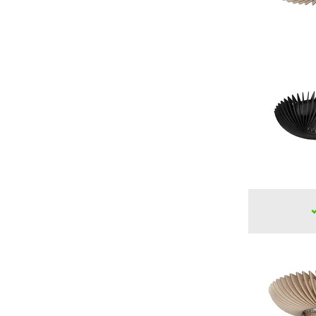
Eigen keus
(12)
Dimbaar
Ja, in combinatie met een
geschikte lichtbron
(12)
Materiaal
Hout
(12)