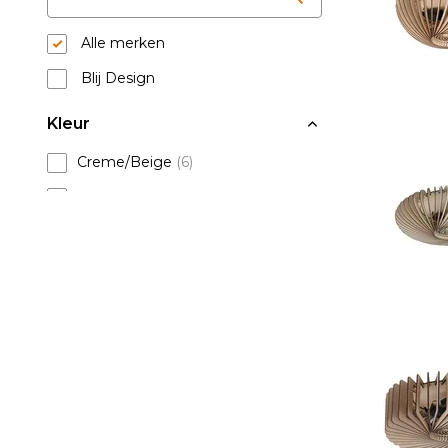
Alle merken
Blij Design
Kleur
Creme/Beige
(6)
Zwart
(6)
Hout diverse
(12)
Stijl
Modern
(12)
Klassiek
(12)
Industrieel
(12)
Soort lichtbron/ fitting