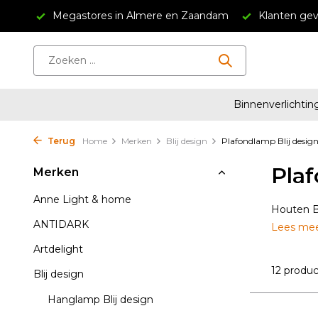
ndam
Klanten geven ons een 4.5/5
Gratis verzending v
Binnenverlichtin
Terug
Home
Merken
Blij design
Plafondlamp Blij desig
Plaf
Merken
Anne Light & home
Houten Bl
ANTIDARK
Lees me
Artdelight
12 produ
Blij design
Hanglamp Blij design