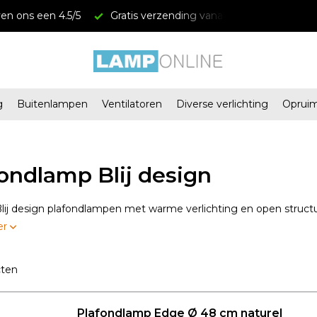
anaf € 34,95
Megastores in Almere en Zaandam
g
Buitenlampen
Ventilatoren
Diverse verlichting
Oprui
n
ondlamp Blij design
ij design plafondlampen met warme verlichting en open structu
er
cten
Plafondlamp Edge Ø 48 cm naturel