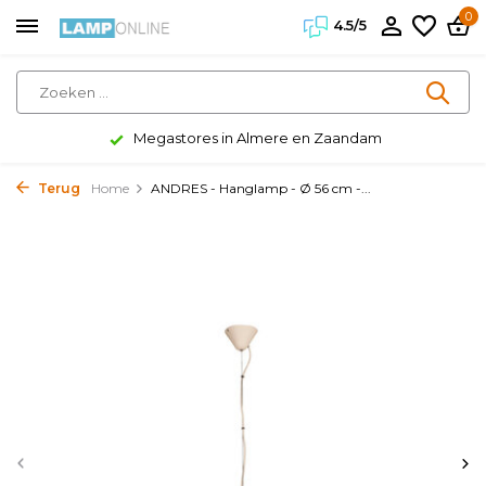
0
4.5/5
Megastores in Almere en Zaandam
Terug
Home
ANDRES - Hanglamp - Ø 56 cm -...