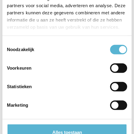
partners voor social media, adverteren en analyse. Deze
EAN
5411212650207
partners kunnen deze gegevens combineren met andere
informatie die u aan ze heeft verstrekt of die ze hebben
Leverancier
Lucide
verzameld op basis van uw gebruik van hun services.
Breedte
56
Toestemmingsselectie
Toon meer
Noodzakelijk
Vergelijk
Delen
Voorkeuren
Reviews
Statistieken
0
/
Based on 0 reviews
5
Marketing
Er zijn nog geen reviews geschreven over dit product..
Schrijf je eigen review
Alles toestaan