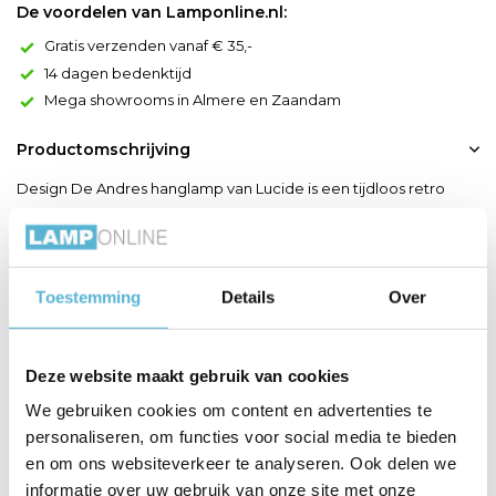
De voordelen van Lamponline.nl:
Gratis verzenden vanaf € 35,-
14 dagen bedenktijd
Mega showrooms in Almere en Zaandam
Productomschrijving
Design De Andres hanglamp van Lucide is een tijdloos retro
ontwerp uit de Vibes collectie, waarin eenvoudige vormen en
warme materialen samenkomen. Het half ronde metalen design
zorgt voor een zachte, evenwichtige uitstraling die mooi tot zijn
recht komt boven een eettafel of in een leefruimte. De
Toestemming
Details
Over
crèmekleurige afwerking geeft de lamp een lichte,...
Toon meer
Deze website maakt gebruik van cookies
We gebruiken cookies om content en advertenties te
Productspecificaties
personaliseren, om functies voor social media te bieden
en om ons websiteverkeer te analyseren. Ook delen we
Artikelnummer
65405/56/38
informatie over uw gebruik van onze site met onze