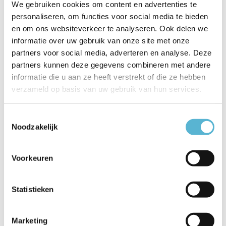
We gebruiken cookies om content en advertenties te
personaliseren, om functies voor social media te bieden
Productspecificaties
en om ons websiteverkeer te analyseren. Ook delen we
informatie over uw gebruik van onze site met onze
Artikelnummer
27703/02/31
partners voor social media, adverteren en analyse. Deze
partners kunnen deze gegevens combineren met andere
EAN
5411212272263
informatie die u aan ze heeft verstrekt of die ze hebben
Leverancier
Lucide
verzameld op basis van uw gebruik van hun services.
Breedte
20
Toestemmingsselectie
Noodzakelijk
Toon meer
Vergelijk
Delen
Voorkeuren
Statistieken
Reviews
0
/
Based on 0 reviews
5
Marketing