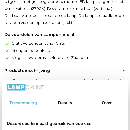
Uitgerust met geïntegreerde dimbare LED lamp. Uitgerust met
warm wit licht (2700K). Deze lamp is kantelbaar (verticaal).
Dimbaar via 'touch' sensor op de lamp. De lamp is draadloos op
te laden via een oplaadstation (incl.)
De voordelen van Lamponline.nl:
Gratis verzenden vanaf € 35,-
14 dagen bedenktijd
Mega showrooms in Almere en Zaandam
Productomschrijving
Installeer je comfortabel, neem een goed boek en zet je Antrim
leeslamp aan. Deze subtiele staande lamp heeft een subtiele
vormgeving, maar blinkt uit in doeltreffendheid. Je richt de
leeslamp via de kantelbare lichtbron en dimt het licht
Toestemming
Details
Over
eenvoudig via een touchsensor. Bovendien laad je de leeslamp
snel en gemakklijk op via de bijhorende usb-kabel....
Deze website maakt gebruik van cookies
Toon meer