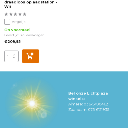
draadloos oplaadstation -
Wit
Vergelijk
Op voorraad
Levertijd: 3-5 werkdagen
€209,95
Bel onze Lichtplaza
winkels:
Almere: 036-5490462
Zaandam: 075-6121935