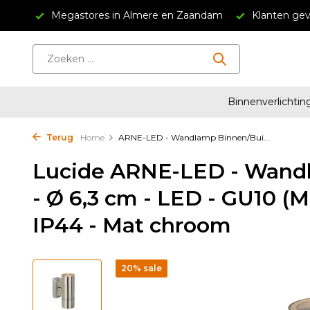
n Zaandam
Klanten geven ons een 4.5/5
Gratis verzend
Binnenverlichtin
Terug
Home
ARNE-LED - Wandlamp Binnen/Bui...
Lucide ARNE-LED - Wand
- Ø 6,3 cm - LED - GU10 (
IP44 - Mat chroom
20% sale