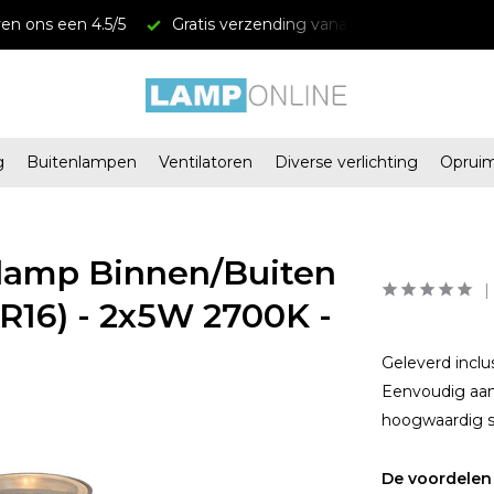
ing vanaf € 34,95
Megastores in Almere en Zaandam
g
Buitenlampen
Ventilatoren
Diverse verlichting
Oprui
lamp Binnen/Buiten
MR16) - 2x5W 2700K -
Geleverd inclu
Eenvoudig aan 
hoogwaardig st
De voordelen 