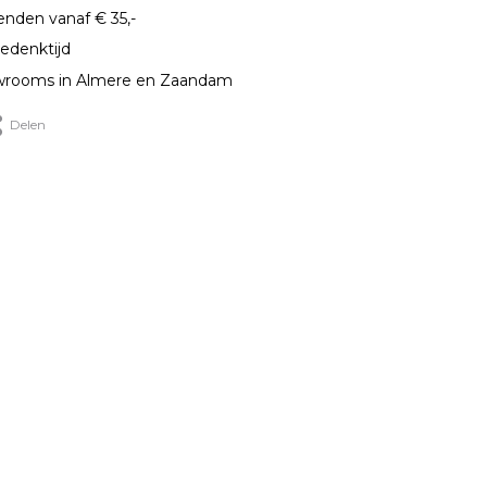
enden vanaf € 35,-
edenktijd
rooms in Almere en Zaandam
Delen