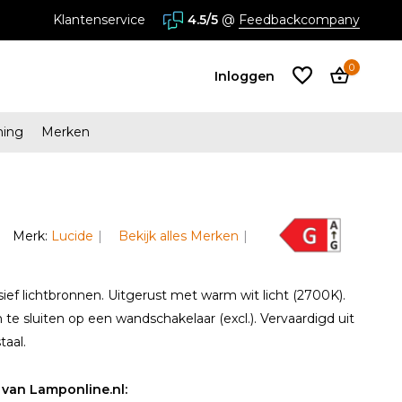
Klantenservice
4.5/5
@
Feedbackcompany
0
Inloggen
ming
Merken
Account
aanmaken
Account
Merk:
Lucide
Bekijk alles Merken
aanmaken
sief lichtbronnen. Uitgerust met warm wit licht (2700K).
te sluiten op een wandschakelaar (excl.). Vervaardigd uit
aal.
van Lamponline.nl: