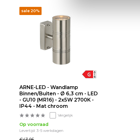
sale 20%
ARNE-LED - Wandlamp
Binnen/Buiten - Ø 6,3 cm - LED
- GU10 (MR16) - 2x5W 2700K -
IP44 - Mat chroom
Vergelijk
Op voorraad
Levertijd: 3-5 werkdagen
€43,95