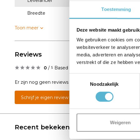
Leverancier
Lucide
Toestemming
Breedte
12
Toon meer
Deze website maakt gebruik
We gebruiken cookies om cont
websiteverkeer te analyseren
Reviews
media, adverteren en analys
verstrekt of die ze hebben v
0
/
Based on 0 reviews
5
Toestemmingsselectie
Er zijn nog geen reviews geschreven over dit product..
Noodzakelijk
Schrijf je eigen review
Weigeren
Recent bekeken