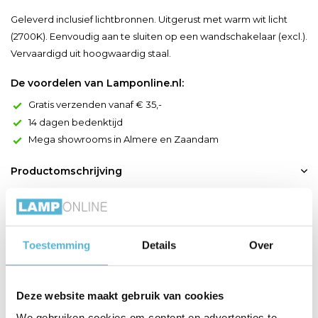
Geleverd inclusief lichtbronnen. Uitgerust met warm wit licht
(2700K). Eenvoudig aan te sluiten op een wandschakelaar (excl.).
Vervaardigd uit hoogwaardig staal.
De voordelen van Lamponline.nl:
Gratis verzenden vanaf € 35,-
14 dagen bedenktijd
Mega showrooms in Almere en Zaandam
Productomschrijving
Doe het anders met Arne: kies voor een wandlamp die design
en speels combineert. Meer nog, deze buitenlamp heeft dankzij
zijn pikzwarte kleur iets mysterieus. De cilindervormige lamp
Toestemming
Details
Over
wordt geleverd met een 5W LED-bron en vertegenwoordigt
een knap staaltje kwaliteit. De hoogte van 17 centimeter zorgt
te allen tijde voor een prominente aanwezigheid. ...
Deze website maakt gebruik van cookies
Toon meer
We gebruiken cookies om content en advertenties te