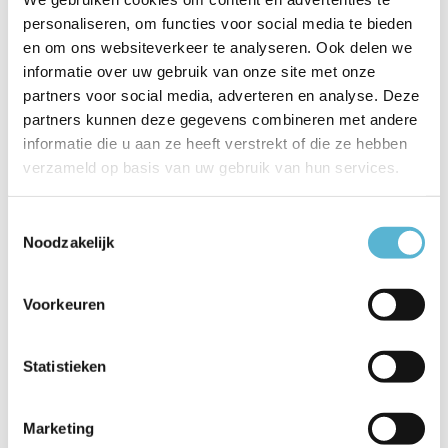
personaliseren, om functies voor social media te bieden
Productspecificaties
en om ons websiteverkeer te analyseren. Ook delen we
informatie over uw gebruik van onze site met onze
Artikelnummer
14867/11/30
partners voor social media, adverteren en analyse. Deze
partners kunnen deze gegevens combineren met andere
EAN
5411212143907
informatie die u aan ze heeft verstrekt of die ze hebben
verzameld op basis van uw gebruik van hun services.
Leverancier
Lucide
Breedte
12
Toestemmingsselectie
Noodzakelijk
Toon meer
Vergelijk
Delen
Voorkeuren
Statistieken
Reviews
0
/
Based on 0 reviews
5
Marketing