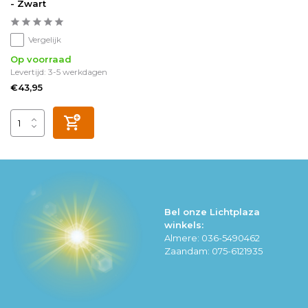
- Zwart
Vergelijk
Op voorraad
Levertijd: 3-5 werkdagen
€43,95
Bel onze Lichtplaza
winkels:
Almere: 036-5490462
Zaandam: 075-6121935