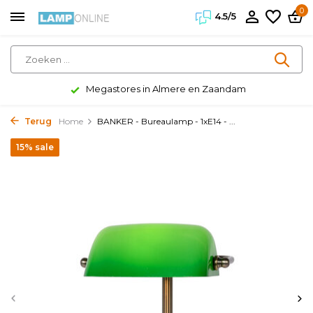
0
4.5/5
Megastores in Almere en Zaandam
Terug
Home
BANKER - Bureaulamp - 1xE14 - ...
15% sale