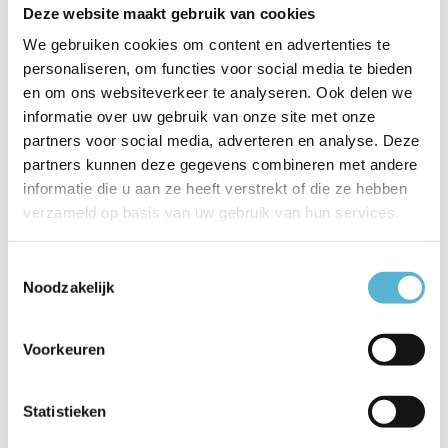
Deze website maakt gebruik van cookies
Breedte
11
We gebruiken cookies om content en advertenties te
Toon meer
personaliseren, om functies voor social media te bieden
en om ons websiteverkeer te analyseren. Ook delen we
Vergelijk
Delen
informatie over uw gebruik van onze site met onze
partners voor social media, adverteren en analyse. Deze
partners kunnen deze gegevens combineren met andere
Gerelateerde artikelen:
informatie die u aan ze heeft verstrekt of die ze hebben
verzameld op basis van uw gebruik van hun services.
Toestemmingsselectie
Noodzakelijk
BANKER -
Tafellamp Oxford
Bureaulamp - ...
H 37 ...
Voorkeuren
€66,95
€56,95
€129,95
Statistieken