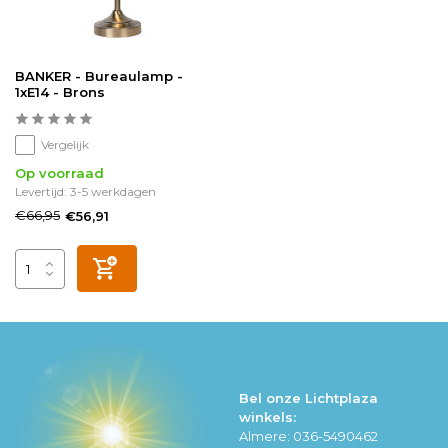
BANKER - Bureaulamp -
1xE14 - Brons
Vergelijk
Op voorraad
Levertijd: 3-5 werkdagen
€66,95
€56,91
Bel onze Lichtplaza
winkels:
Almere: 036-5490462