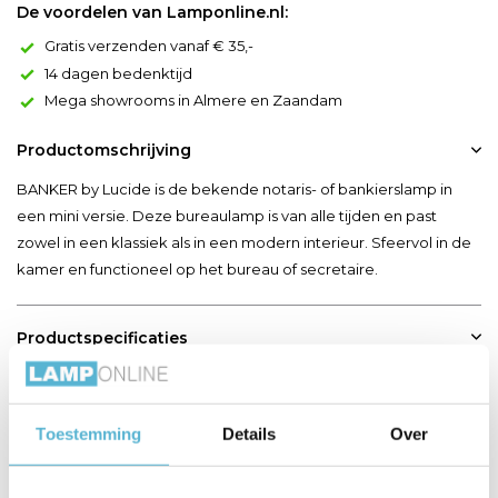
De voordelen van Lamponline.nl:
Gratis verzenden vanaf € 35,-
14 dagen bedenktijd
Mega showrooms in Almere en Zaandam
Productomschrijving
BANKER by Lucide is de bekende notaris- of bankierslamp in
een mini versie. Deze bureaulamp is van alle tijden en past
zowel in een klassiek als in een modern interieur. Sfeervol in de
kamer en functioneel op het bureau of secretaire.
Productspecificaties
Artikelnummer
17504/01/03
Toestemming
Details
Over
EAN
5411212174031
Leverancier
Lucide