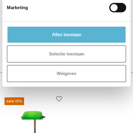
Marketing
Reviews
0
/
Based on 0 reviews
5
Alles toestaan
Er zijn nog geen reviews geschreven over dit product..
Selectie toestaan
Schrijf je eigen review
Weigeren
Recent bekeken
sale 15%