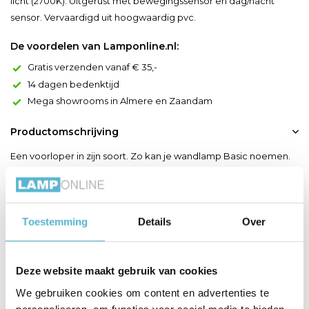
licht (2700K). Uitgerust met bewegingssensor en dag/nacht
sensor. Vervaardigd uit hoogwaardig pvc.
De voordelen van Lamponline.nl:
Gratis verzenden vanaf € 35,-
14 dagen bedenktijd
Mega showrooms in Almere en Zaandam
Productomschrijving
Een voorloper in zijn soort. Zo kan je wandlamp Basic noemen.
Deze buitenverlichting combineert een eenvoudig functioneel
design met een hoge gebruiksvriendelijkheid. Waarom? Omdat
je met deze buitenverlichting baadt in puur gemak. De
Toestemming
Details
Over
wandlamp werkt zonder stroomaansluiting: je installeert hem
makkelijk in je tuin of als sfeerverlichting naast je v...
Toon meer
Deze website maakt gebruik van cookies
We gebruiken cookies om content en advertenties te
Productspecificaties
personaliseren, om functies voor social media te bieden