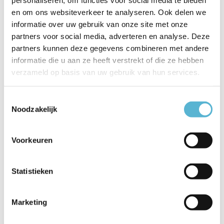
en om ons websiteverkeer te analyseren. Ook delen we
Artikelnummer
22862/04/30
informatie over uw gebruik van onze site met onze
partners voor social media, adverteren en analyse. Deze
EAN
5411212221155
partners kunnen deze gegevens combineren met andere
informatie die u aan ze heeft verstrekt of die ze hebben
Leverancier
Lucide
verzameld op basis van uw gebruik van hun services.
Breedte
19
Toestemmingsselectie
Toon meer
Noodzakelijk
Vergelijk
Delen
Voorkeuren
Reviews
Statistieken
0
/
Based on 0 reviews
5
Marketing
Er zijn nog geen reviews geschreven over dit product..