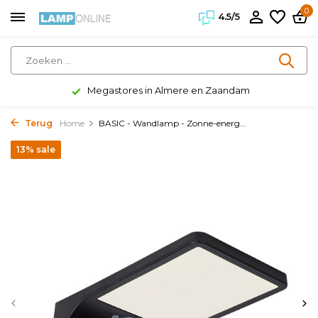
0
4.5/5
Megastores in Almere en Zaandam
Terug
Home
BASIC - Wandlamp - Zonne-energ...
13% sale