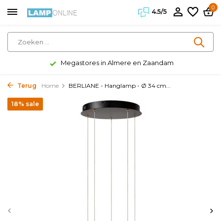
0
4.5/5
Megastores in Almere en Zaandam
Terug
Home
BERLIANE - Hanglamp - Ø 34 cm...
18% sale