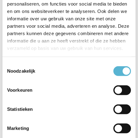
personaliseren, om functies voor social media te bieden
Productspecificaties
en om ons websiteverkeer te analyseren. Ook delen we
informatie over uw gebruik van onze site met onze
Artikelnummer
00430/21/60
partners voor social media, adverteren en analyse. Deze
EAN
5411212011015
partners kunnen deze gegevens combineren met andere
informatie die u aan ze heeft verstrekt of die ze hebben
Leverancier
Lucide
verzameld op basis van uw gebruik van hun services.
Breedte
34
Toestemmingsselectie
Noodzakelijk
Toon meer
Vergelijk
Delen
Voorkeuren
Reviews
Statistieken
0
/
Based on 0 reviews
5
Marketing
Er zijn nog geen reviews geschreven over dit product..