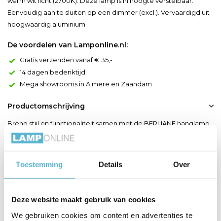
warm wit licht (2700K). Deze lamp is in hoogte verstelbaar.
Eenvoudig aan te sluiten op een dimmer (excl.). Vervaardigd uit
hoogwaardig aluminium
De voordelen van Lamponline.nl:
Gratis verzenden vanaf € 35,-
14 dagen bedenktijd
Mega showrooms in Almere en Zaandam
Productomschrijving
Breng stijl en functionaliteit samen met de BERLIANE hanglamp
van Lucide. Deze moderne lamp met een royale diameter van
34 cm combineert een strak design met hoogwaardig licht.
Uitgerust met vijf geïntegreerde LED-lampen van 4W, biedt de
Toestemming
Details
Over
BERLIANE warm wit licht (2700K) dat dimbaar is voor een
perfecte sfeer. De transparante glazen kap en gouden de...
Deze website maakt gebruik van cookies
Toon meer
We gebruiken cookies om content en advertenties te