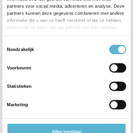
partners voor social media, adverteren en analyse. Deze
EAN
5411212135100
partners kunnen deze gegevens combineren met andere
Leverancier
Lucide
informatie die u aan ze heeft verstrekt of die ze hebben
verzameld op basis van uw gebruik van hun services.
Breedte
25
Toestemmingsselectie
Toon meer
Noodzakelijk
Vergelijk
Delen
Voorkeuren
Reviews
Statistieken
0
/
Based on 0 reviews
5
Marketing
Er zijn nog geen reviews geschreven over dit product..
Schrijf je eigen review
Alles toestaan