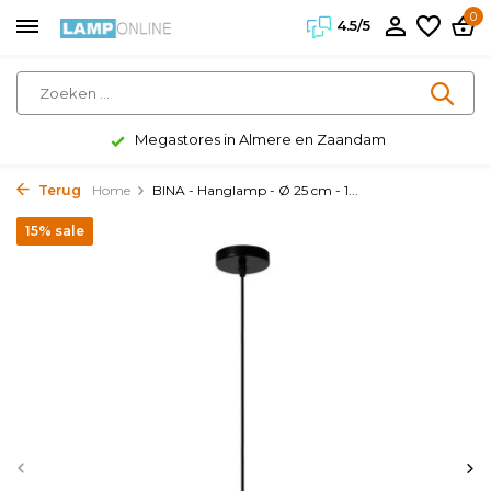
0
4.5/5
Megastores in Almere en Zaandam
Terug
Home
BINA - Hanglamp - Ø 25 cm - 1...
15% sale