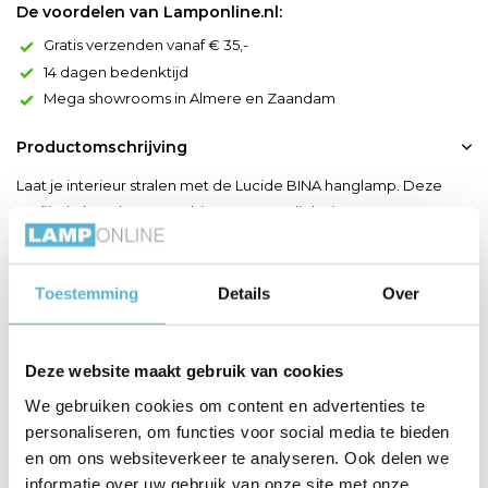
De voordelen van Lamponline.nl:
Gratis verzenden vanaf € 35,-
14 dagen bedenktijd
Mega showrooms in Almere en Zaandam
Productomschrijving
Laat je interieur stralen met de Lucide BINA hanglamp. Deze
verfijnde hanglamp combineert Japandi design met
hoogwaardige afwerking in wit porselein en een matte coating.
Met een diameter van 25 cm en verstelbare hoogte tot 157 cm is
BINA ideaal boven eettafels, werkhoeken of keukeneilanden.
Toestemming
Details
Over
De ronde kap verspreidt een aangenaam diffuus licht rondo...
Toon meer
Deze website maakt gebruik van cookies
We gebruiken cookies om content en advertenties te
Productspecificaties
personaliseren, om functies voor social media te bieden
en om ons websiteverkeer te analyseren. Ook delen we
Artikelnummer
13451/25/31
informatie over uw gebruik van onze site met onze