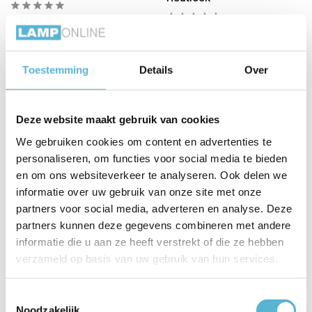
Vergelijk
Vergelijk
Op voorraad
Op voorraad
Levertijd: 3-5 werkdagen
Toestemming
Details
Over
Levertijd: 3-5 werkdagen
€70,95
€60,95
€89,95
Deze website maakt gebruik van cookies
We gebruiken cookies om content en advertenties te
personaliseren, om functies voor social media te bieden
sale 20%
sale 20%
en om ons websiteverkeer te analyseren. Ook delen we
informatie over uw gebruik van onze site met onze
partners voor social media, adverteren en analyse. Deze
partners kunnen deze gegevens combineren met andere
informatie die u aan ze heeft verstrekt of die ze hebben
verzameld op basis van uw gebruik van hun services.
GIAN - Tafellamp - LED
SENTINO - Tafellamp - Ø
Toestemmingsselectie
Dimb. - 1x9W 2700K -
30 cm - 3xG9 - Taupe
Noodzakelijk