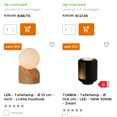
Op voorraad
Op voorraad
Levertijd: 3-5 werkdagen
Levertijd: 3-5 werkdagen
€110,95
€151,95
€88,76
€121,56
sale 18%
sale 15%
LEN - Tafellamp - Ø 10 cm -
TURBIN - Tafellamp - Ø
1xG9 - Lichte houtlook
10,6 cm - LED - 1x5W 3000K
- Zwart
Vergelijk
Vergelijk