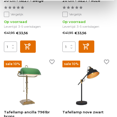
20 cm - 1xE27 - Beige
20 cm - 1xE27 - Roze
Vergelijk
Vergelijk
Op voorraad
Op voorraad
Levertijd: 3-5 werkdagen
Levertijd: 3-5 werkdagen
€41,95
€41,95
€33,56
€33,56
sale 10%
sale 10%
Tafellamp ancilla 7961br
Tafellamp nove zwart
brons