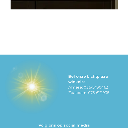
Bel onze Lichtplaza
winkels:
Almere: 036-5490462
Zaandam: 075-6121935
Volg ons op social media