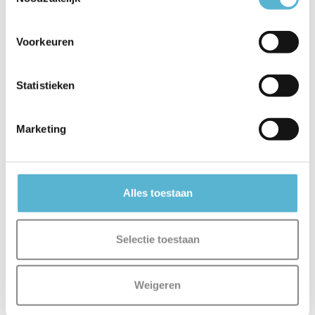
Taupe
Vergelijk
Voorkeuren
Vergelijk
Op voorraad
Op voorraad
Levertijd: 3-5 werkdagen
Levertijd: 3-5 werkdagen
Statistieken
€124,95
€114,95
€99,96
€91,96
Marketing
sale 20%
sale 20%
Alles toestaan
Selectie toestaan
Weigeren
DOREDOS - Tafellamp - Ø
DOREDOS - Tafellamp - Ø