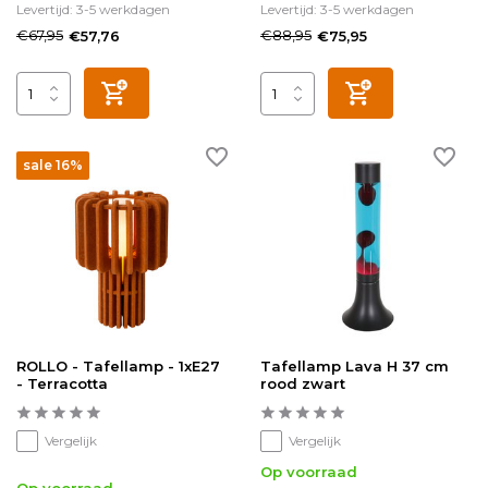
Levertijd: 3-5 werkdagen
Levertijd: 3-5 werkdagen
€67,95
€88,95
€57,76
€75,95
sale 16%
ROLLO - Tafellamp - 1xE27
Tafellamp Lava H 37 cm
- Terracotta
rood zwart
Vergelijk
Vergelijk
Op voorraad
Op voorraad