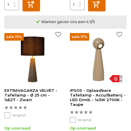
Klanten geven ons een 4.5/5
sale 15%
sale 15%
EXTRAVAGANZA VELVET -
IPSOS - Oplaadbare
Tafellamp - Ø 25 cm -
Tafellamp - Accu/Batterij -
1xE27 - Zwart
LED Dimb. - 1x3W 2700K -
Taupe
Vergelijk
Vergelijk
Op voorraad
Op voorraad