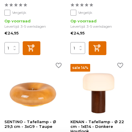
Vergelijk
Vergelijk
Op voorraad
Op voorraad
Levertijd: 3-5 werkdagen
Levertijd: 3-5 werkdagen
€24,95
€24,95
sale 14%
SENTINO - Tafellamp - Ø
KENAN - Tafellamp - Ø 22
29,5 cm - 3xG9 - Taupe
cm - 1xE14 - Donkere
Houtlook