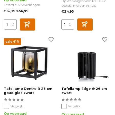
Op werkdagen voor 17.00 uur
Levertijd: 3-5 werkdagen
besteld, morgen in huis
€67,95
€56,99
€24,95
sale 41%
Tafellamp Dentro B 26 cm
Tafellamp Edge Ø 26 cm
goud glas zwart
zwart
Vergelijk
Vergelijk
Op voorraad
Op voorraad