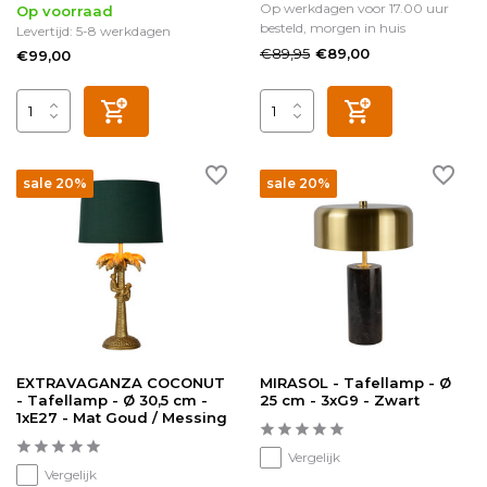
Op werkdagen voor 17.00 uur
Op voorraad
besteld, morgen in huis
Levertijd: 5-8 werkdagen
€89,95
€89,00
€99,00
sale 20%
sale 20%
EXTRAVAGANZA COCONUT
MIRASOL - Tafellamp - Ø
- Tafellamp - Ø 30,5 cm -
25 cm - 3xG9 - Zwart
1xE27 - Mat Goud / Messing
Vergelijk
Vergelijk