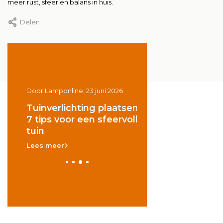
meer rust, sfeer en balans in huis.
Delen
Door Lamponline, 23 juni 2026
Door Lamponline, 22 juni 
Tuinverlichting plaatsen?
Lichtplaza Zaand
7 tips voor een sfeervolle
Lees meer
tuin
Lees meer