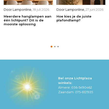
Door
Lamponline
,
18 juli 2026
Door
Lamponline
,
27 juni 2026
Meerdere hanglampen aan
Hoe kies je de juiste
één lichtpunt? Dit is de
plafondlamp?
mooiste oplossing
Bel onze Lichtplaza
winkels:
Almere: 036-5490462
Zaandam: 075-6121935