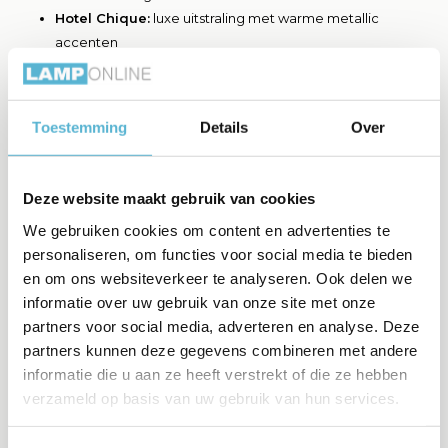
Hotel Chique:
luxe uitstraling met warme metallic
accenten
Japandi:
minimalistisch en warm tegelijk
Landelijk:
sfeervolle verlichting met zachte kleuren
Toestemming
Details
Over
Doordat deze kleuren tijdloos zijn, blijven ze jarenlang mooi
binnen het interieur en raken ze minder snel uit de mode dan
opvallende trendkleuren.
Deze website maakt gebruik van cookies
Waar gebruik je beige, crème en
We gebruiken cookies om content en advertenties te
champagnekleurige verlichting?
personaliseren, om functies voor social media te bieden
en om ons websiteverkeer te analyseren. Ook delen we
Deze kleuren zijn breed toepasbaar in huis en zorgen vrijwel
informatie over uw gebruik van onze site met onze
overal voor een warme uitstraling.
partners voor social media, adverteren en analyse. Deze
partners kunnen deze gegevens combineren met andere
In de woonkamer:
voor rust en sfeervolle verlichting
informatie die u aan ze heeft verstrekt of die ze hebben
In de slaapkamer:
zacht licht voor ontspanning
verzameld op basis van uw gebruik van hun services.
Boven de eettafel:
warme uitstraling tijdens diners
In de hal:
stijlvolle eerste indruk