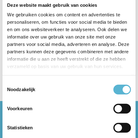
1 februari 2026
Deze website maakt gebruik van cookies
De Megano spotserie van Artdelight:
We gebruiken cookies om content en advertenties te
Strak design.
personaliseren, om functies voor social media te bieden
en om ons websiteverkeer te analyseren. Ook delen we
Ontdek de Artdelight Megano spots: moderne richtbare
informatie over uw gebruik van onze site met onze
plafondspots en wandspots in zwart, wit, champagne,
partners voor social media, adverteren en analyse. Deze
goud en brons. Geschikt voor ...
partners kunnen deze gegevens combineren met andere
Lees meer
informatie die u aan ze heeft verstrekt of die ze hebben
verzameld op basis van uw gebruik van hun services.
Tags
25 jaar
(1)
aludra
(1)
Artdelight
(1)
badkame
Toestemmingsselectie
Noodzakelijk
Voorkeuren
Bel onze Lichtplaza
Statistieken
winkels:
Almere: 036-5490462