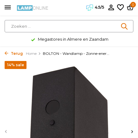
0
4.5/5
Megastores in Almere en Zaandam
Terug
Home
BOLTON - Wandlamp - Zonne-ener...
14% sale