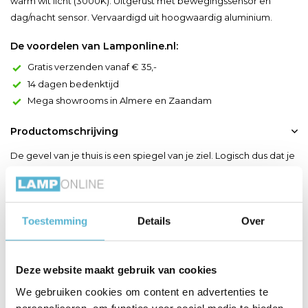
warm wit licht (3000K). Uitgerust met bewegingssensor en
dag/nacht sensor. Vervaardigd uit hoogwaardig aluminium.
De voordelen van Lamponline.nl:
Gratis verzenden vanaf € 35,-
14 dagen bedenktijd
Mega showrooms in Almere en Zaandam
Productomschrijving
De gevel van je thuis is een spiegel van je ziel. Logisch dus dat je
die graag ook stijlvol uitlicht en een warme gloed werpt over de
buitenomgeving van je woning. Wandlamp Bolton hult je woning
van buitenaf met veel plezier in stijlvol licht. Het aluminium
Toestemming
Details
Over
armatuur met geïntegreerde dimbare ledlamp en met een
dag/nacht-sensor voor automatische we...
Toon meer
Deze website maakt gebruik van cookies
We gebruiken cookies om content en advertenties te
Productspecificaties
personaliseren, om functies voor social media te bieden