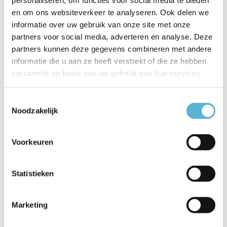
en om ons websiteverkeer te analyseren. Ook delen we
Artikelnummer
15814/01/30
informatie over uw gebruik van onze site met onze
partners voor social media, adverteren en analyse. Deze
EAN
5411212152091
partners kunnen deze gegevens combineren met andere
informatie die u aan ze heeft verstrekt of die ze hebben
Leverancier
Lucide
verzameld op basis van uw gebruik van hun services.
Breedte
5,8
Toestemmingsselectie
Toon meer
Noodzakelijk
Vergelijk
Delen
Voorkeuren
Reviews
Statistieken
0
/
Based on 0 reviews
5
Marketing
Er zijn nog geen reviews geschreven over dit product..