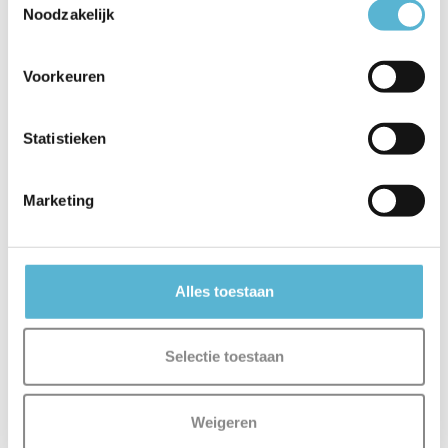
Noodzakelijk
Voorkeuren
Statistieken
Marketing
Koppelstuk Designline wit
T-stuk Designline
railsysteem wit
Alles toestaan
Vergelijk
Vergelijk
Selectie toestaan
Op voorraad
Op voorraad
Levertijd: 3-5 werkdagen
Levertijd: 3-5 werkdagen
€9,15
€15,95
Weigeren