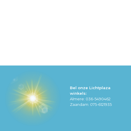
Bel onze Lichtplaza
winkels:
Almere: 036-5490462
Zaandam: 075-6121935