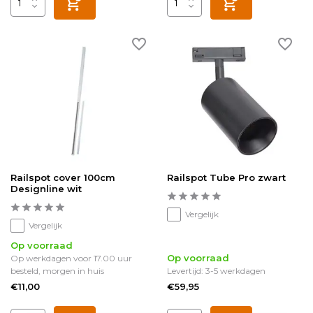
Railspot cover 100cm
Railspot Tube Pro zwart
Designline wit
Vergelijk
Vergelijk
Op voorraad
Op voorraad
Op werkdagen voor 17.00 uur
besteld, morgen in huis
Levertijd: 3-5 werkdagen
€11,00
€59,95