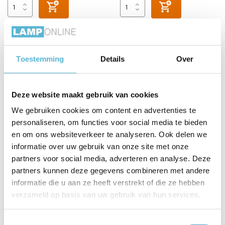
Toestemming
Details
Over
Deze website maakt gebruik van cookies
We gebruiken cookies om content en advertenties te
personaliseren, om functies voor social media te bieden
Railspot cover 100cm
T-stuk Designline
en om ons websiteverkeer te analyseren. Ook delen we
Designline zwart
railsysteem zwart
informatie over uw gebruik van onze site met onze
partners voor social media, adverteren en analyse. Deze
Vergelijk
Vergelijk
partners kunnen deze gegevens combineren met andere
Op voorraad
informatie die u aan ze heeft verstrekt of die ze hebben
Op voorraad
Op werkdagen voor 17.00 uur
verzameld op basis van uw gebruik van hun services.
besteld, morgen in huis
Levertijd: 3-5 werkdagen
€11,00
€15,95
Toestemmingsselectie