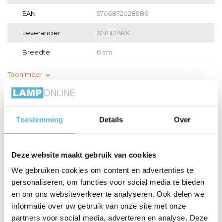
EAN
5706872028986
Leverancier
ANTIDARK
Breedte
6 cm
Toon meer
Vergelijk
Delen
Toestemming
Details
Over
Gerelateerde artikelen:
Deze website maakt gebruik van cookies
We gebruiken cookies om content en advertenties te
personaliseren, om functies voor social media te bieden
LED GU10 lamp 50-
LED GU10 lamp 35-
HUE Lichtbron
en om ons websiteverkeer te analyseren. Ook delen we
3,8 W...
2,6 W...
GU10 400...
informatie over uw gebruik van onze site met onze
partners voor social media, adverteren en analyse. Deze
€7,95
€34,95