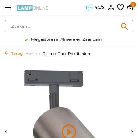
0
4.5/5
Klanten geven ons een 4.5/5
Terug
Home
Railspot Tube Pro titanium