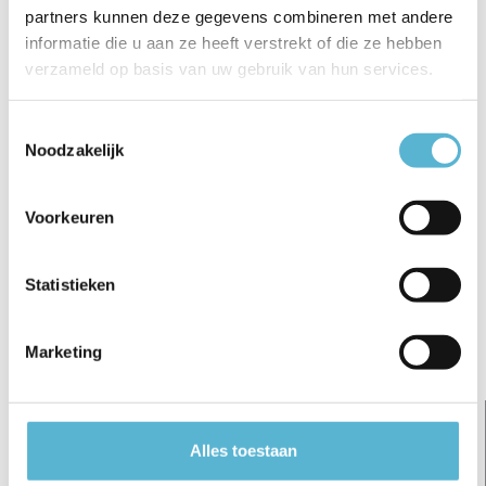
€5,95
€6,95
€32,50
partners kunnen deze gegevens combineren met andere
informatie die u aan ze heeft verstrekt of die ze hebben
verzameld op basis van uw gebruik van hun services.
Toestemmingsselectie
Noodzakelijk
Reviews
0
/
Based on 0 reviews
5
Voorkeuren
Er zijn nog geen reviews geschreven over dit product..
Statistieken
Schrijf je eigen review
Marketing
Gerelateerde artikelen:
Alles toestaan