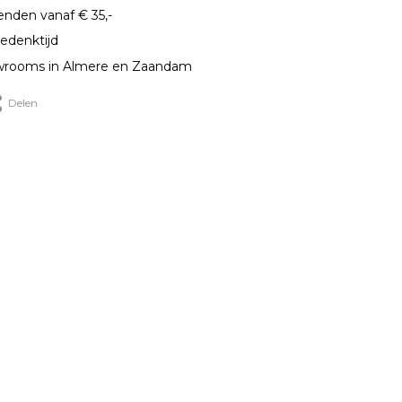
enden vanaf € 35,-
edenktijd
rooms in Almere en Zaandam
Delen