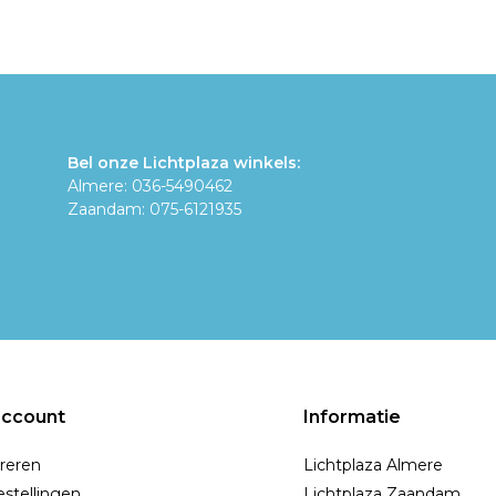
Bel onze Lichtplaza winkels:
Almere: 036-5490462
Zaandam: 075-6121935
account
Informatie
reren
Lichtplaza Almere
estellingen
Lichtplaza Zaandam