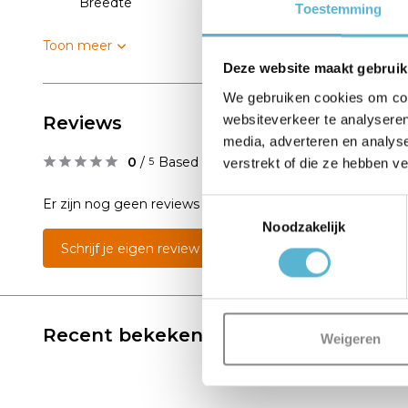
Breedte
24
Toestemming
Toon meer
Deze website maakt gebruik
We gebruiken cookies om cont
websiteverkeer te analyseren
Reviews
media, adverteren en analys
0
/
Based on 0 reviews
verstrekt of die ze hebben v
5
Er zijn nog geen reviews geschreven over dit product..
Toestemmingsselectie
Noodzakelijk
Schrijf je eigen review
Recent bekeken
Weigeren