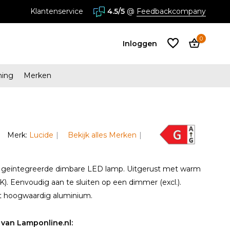
stores in Almere en Zaandam
Klantenservice
4.5/5
@
Feedbackcompany
0
Inloggen
ming
Merken
Account
aanmaken
Account
Merk:
Lucide
Bekijk alles Merken
aanmaken
 geïntegreerde dimbare LED lamp. Uitgerust met warm
0K). Eenvoudig aan te sluiten op een dimmer (excl.).
it hoogwaardig aluminium.
van Lamponline.nl: