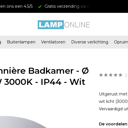
en ons een 4.5/5
Gratis verzending vanaf € 34,95
Mega
g
Buitenlampen
Ventilatoren
Diverse verlichting
Oprui
nnière Badkamer - Ø
 3000K - IP44 - Wit
Uitgerust met
wit licht (300
Vervaardigd u
De voordelen 