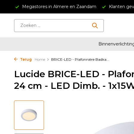
34,95
Megastores in Almere en Zaandam
Klanten gev
Binnenverlichtin
Terug
Home
BRICE-LED - Plafonnière Badka...
Lucide BRICE-LED - Plafo
24 cm - LED Dimb. - 1x15W