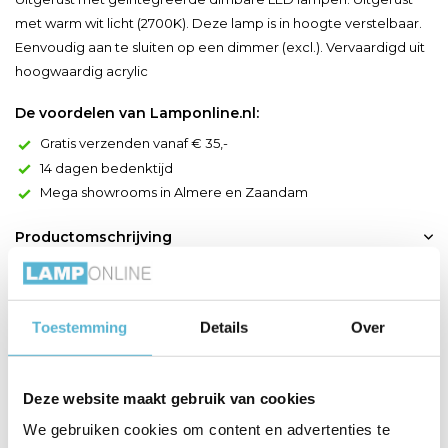
met warm wit licht (2700K). Deze lamp is in hoogte verstelbaar.
Eenvoudig aan te sluiten op een dimmer (excl.). Vervaardigd uit
hoogwaardig acrylic
De voordelen van Lamponline.nl:
Gratis verzenden vanaf € 35,-
14 dagen bedenktijd
Mega showrooms in Almere en Zaandam
Productomschrijving
De Lucide CALINA hanglamp combineert een eigentijdse stijl
met veelzijdige functionaliteit. Deze hanglamp, onderdeel van
de Premium collectie, is uitgerust met geïntegreerde, dimbare
Toestemming
Details
Over
LED-lichtbronnen. De lamp straalt een aangenaam warm wit
licht uit met een vaste kleurtemperatuur van 2700K. Met een
diameter van 42 cm en een maximale hoogte van 169...
Deze website maakt gebruik van cookies
Toon meer
We gebruiken cookies om content en advertenties te