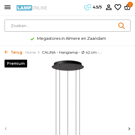
0
4.5/5
Megastores in Almere en Zaandam
Terug
Home
CALINA - Hanglamp - Ø 42 cm -...
Premium