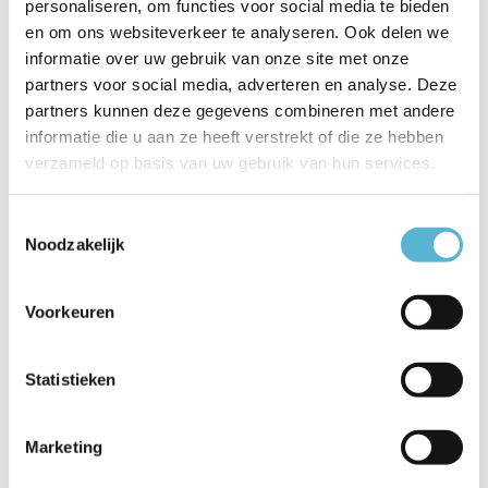
personaliseren, om functies voor social media te bieden
en om ons websiteverkeer te analyseren. Ook delen we
Productspecificaties
informatie over uw gebruik van onze site met onze
partners voor social media, adverteren en analyse. Deze
Artikelnummer
24404/35/30
partners kunnen deze gegevens combineren met andere
informatie die u aan ze heeft verstrekt of die ze hebben
EAN
5411212241979
verzameld op basis van uw gebruik van hun services.
Leverancier
Lucide
Toestemmingsselectie
Breedte
42
Noodzakelijk
Toon meer
Voorkeuren
Vergelijk
Delen
Statistieken
Reviews
Marketing
0
/
Based on 0 reviews
5