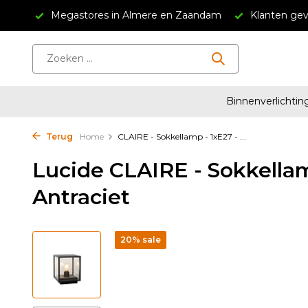
34,95
Megastores in Almere en Zaandam
Klanten gev
Binnenverlichtin
Terug
Home
CLAIRE - Sokkellamp - 1xE27 - ...
Lucide CLAIRE - Sokkellam
Antraciet
20% sale