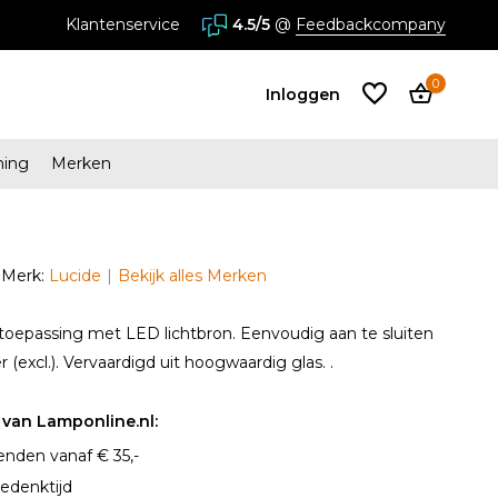
stores in Almere en Zaandam
Klantenservice
4.5/5
@
Feedbackcompany
0
Inloggen
ming
Merken
Account
aanmaken
Merk:
Lucide
Bekijk alles Merken
Account
aanmaken
toepassing met LED lichtbron. Eenvoudig aan te sluiten
(excl.). Vervaardigd uit hoogwaardig glas. .
van Lamponline.nl:
enden vanaf € 35,-
edenktijd