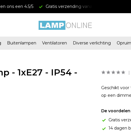
en ons een 4.5/5
Gratis verzending vanaf € 34,95
Mega
g
Buitenlampen
Ventilatoren
Diverse verlichting
Oprui
p - 1xE27 - IP54 -
Geschikt voor 
op een dimmer 
De voordelen 
Gratis verz
14 dagen b