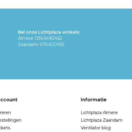
Bel onze Lichtplaza winkels:
Almere: 036-5490462
Zaandam: 075-6121935
account
Informatie
reren
Lichtplaza Almere
estellingen
Lichtplaza Zaandam
ickets
Ventilator blog