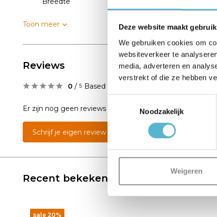
Breedte
20
Toon meer
Deze website maakt gebruik
We gebruiken cookies om cont
websiteverkeer te analyseren
Reviews
media, adverteren en analys
verstrekt of die ze hebben v
0
/
Based on 0 reviews
5
Toestemmingsselectie
Er zijn nog geen reviews geschreven over dit product..
Noodzakelijk
Schrijf je eigen review
Weigeren
Recent bekeken
sale 20%