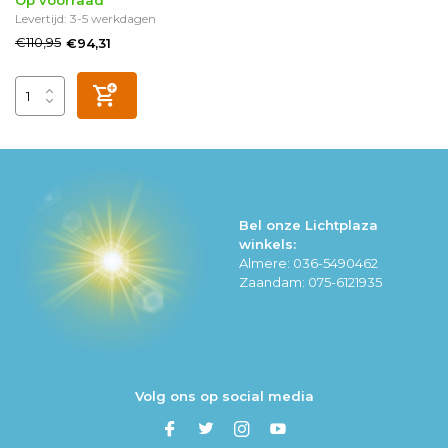
Op voorraad
Levertijd: 3-5 werkdagen
€110,95
€94,31
Bel onze Lichtplaza
winkels:
Almere: 036-5490462
Zaandam: 075-6121935
Volg ons op social media