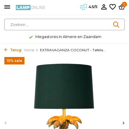
0
4.5/5
Megastores in Almere en Zaandam
Terug
Home
EXTRAVAGANZA COCONUT - Tafella...
15% sale