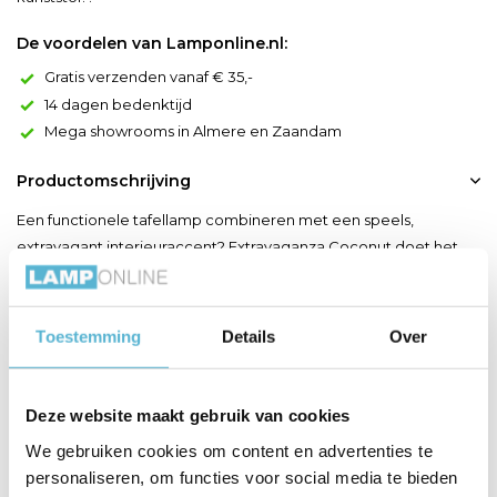
De voordelen van Lamponline.nl:
Gratis verzenden vanaf € 35,-
14 dagen bedenktijd
Mega showrooms in Almere en Zaandam
Productomschrijving
Een functionele tafellamp combineren met een speels,
extravagant interieuraccent? Extravaganza Coconut doet het
voor jou. Onder de klassiek ogende katoenen lampenkap
speelt zich een exotisch tafereel af. Twee chimpanzees
klimmen er in een palmboom. De ene plukt gretig kokosnoten
Toestemming
Details
Over
terwijl de andere, kleinere aap goedkeurend toekijkt. De kruin
van de ...
Deze website maakt gebruik van cookies
Toon meer
We gebruiken cookies om content en advertenties te
personaliseren, om functies voor social media te bieden
Productspecificaties