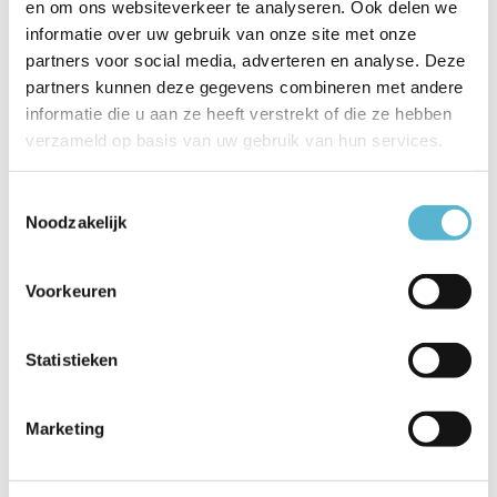
en om ons websiteverkeer te analyseren. Ook delen we
informatie over uw gebruik van onze site met onze
Artikelnummer
10505/81/02
partners voor social media, adverteren en analyse. Deze
partners kunnen deze gegevens combineren met andere
EAN
5411212105240
informatie die u aan ze heeft verstrekt of die ze hebben
Leverancier
Lucide
verzameld op basis van uw gebruik van hun services.
Breedte
30,5
Toestemmingsselectie
Noodzakelijk
Toon meer
Vergelijk
Delen
Voorkeuren
Reviews
Statistieken
0
/
Based on 0 reviews
5
Marketing
Er zijn nog geen reviews geschreven over dit product..