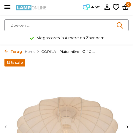
0
4.5/5
Megastores in Almere en Zaandam
Terug
Home
CORINA - Plafonnière - Ø 40 ...
15% sale