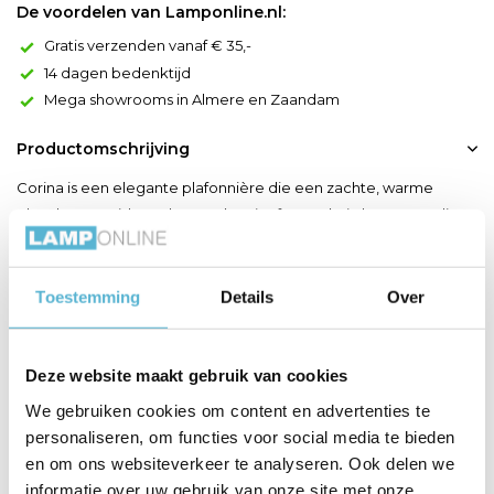
De voordelen van Lamponline.nl:
Gratis verzenden vanaf € 35,-
14 dagen bedenktijd
Mega showrooms in Almere en Zaandam
Productomschrijving
Corina is een elegante plafonnière die een zachte, warme
gloed verspreidt. De lampenkap is afgewerkt in hoogwaardig
stof, wat Corina een tikkeltje mysterieus maakt. Zeker in een
gezellig salon of in de slaapkamer is deze plafondlamp met een
diameter van 40 centimeter een voltreffer. De metalen
Toestemming
Details
Over
bevestigingsplaat met een breedte van 12 centimeter be...
Toon meer
Deze website maakt gebruik van cookies
We gebruiken cookies om content en advertenties te
Productspecificaties
personaliseren, om functies voor social media te bieden
en om ons websiteverkeer te analyseren. Ook delen we
Artikelnummer
03147/40/38
informatie over uw gebruik van onze site met onze