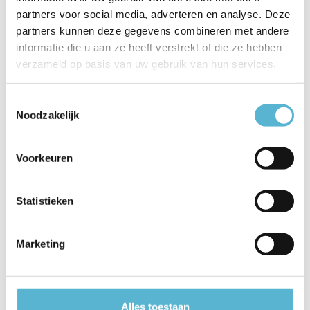
partners voor social media, adverteren en analyse. Deze
EAN
5411212031990
partners kunnen deze gegevens combineren met andere
Leverancier
Lucide
informatie die u aan ze heeft verstrekt of die ze hebben
verzameld op basis van uw gebruik van hun services.
Breedte
40
Toestemmingsselectie
Toon meer
Noodzakelijk
Vergelijk
Delen
Voorkeuren
Reviews
Statistieken
0
/
Based on 0 reviews
5
Marketing
Er zijn nog geen reviews geschreven over dit product..
Schrijf je eigen review
Alles toestaan