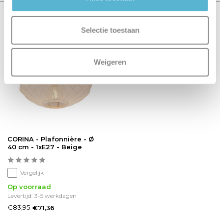
Recent bekeken
Selectie toestaan
sale 15%
Weigeren
CORINA - Plafonnière - Ø
40 cm - 1xE27 - Beige
Vergelijk
Op voorraad
Levertijd: 3-5 werkdagen
€83,95
€71,36