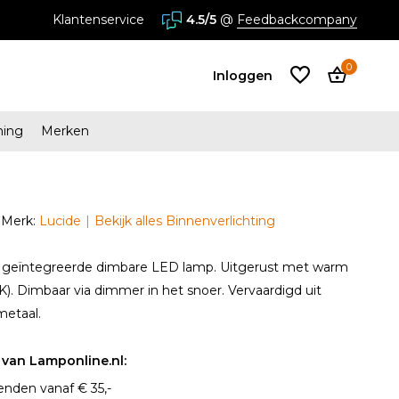
is verzending vanaf € 34,95
Klantenservice
4.5/5
Megastores in Almere en Zaa
@
Feedbackcompany
0
Inloggen
ming
Merken
Account
aanmaken
Merk:
Lucide
Bekijk alles Binnenverlichting
Account
aanmaken
 geïntegreerde dimbare LED lamp. Uitgerust met warm
0K). Dimbaar via dimmer in het snoer. Vervaardigd uit
etaal.
van Lamponline.nl:
enden vanaf € 35,-