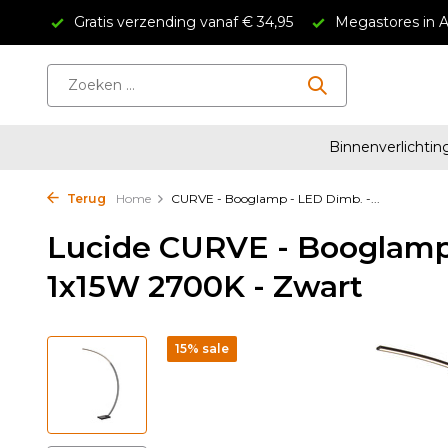
4.5/5
Gratis verzending vanaf € 34,95
Megastores in 
Binnenverlichtin
Terug
Home
CURVE - Booglamp - LED Dimb. -...
Lucide CURVE - Booglamp
1x15W 2700K - Zwart
15% sale