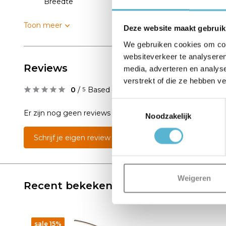
Breedte
22
Toon meer
Deze website maakt gebruik
We gebruiken cookies om cont
websiteverkeer te analyseren
Reviews
media, adverteren en analys
verstrekt of die ze hebben v
0
/
Based on 0 reviews
5
Toestemmingsselectie
Er zijn nog geen reviews geschreven over dit product..
Noodzakelijk
Schrijf je eigen review
Weigeren
Recent bekeken
sale 15%