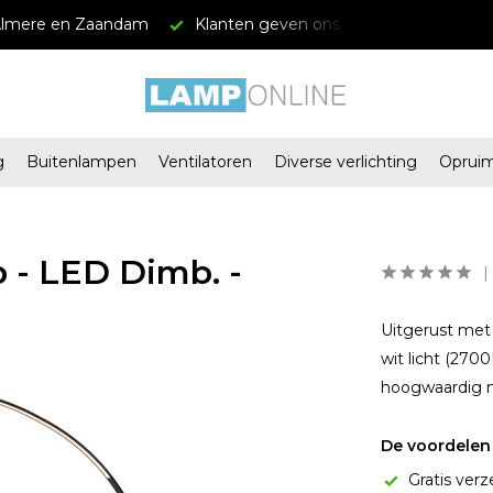
Almere en Zaandam
Klanten geven ons een 4.5/5
Grat
g
Buitenlampen
Ventilatoren
Diverse verlichting
Oprui
 - LED Dimb. -
Uitgerust met
wit licht (270
hoogwaardig m
De voordelen 
Gratis verz