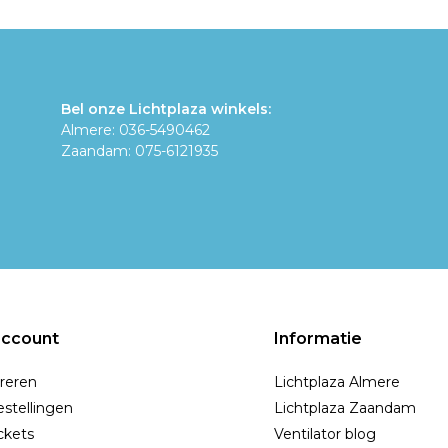
Bel onze Lichtplaza winkels:
Almere: 036-5490462
Zaandam: 075-6121935
account
Informatie
reren
Lichtplaza Almere
estellingen
Lichtplaza Zaandam
ickets
Ventilator blog