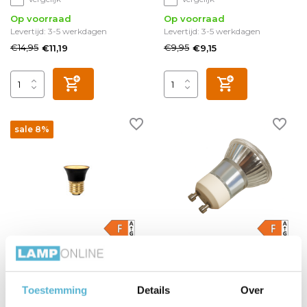
Op voorraad
Op voorraad
Levertijd: 3-5 werkdagen
Levertijd: 3-5 werkdagen
€14,95
€9,95
€11,19
€9,15
sale 8%
G45 - Led lamp - Ø 4,3 cm -
LED GU10 mini 3.5 Watt
LED 3 StepDim - E27 - 1x5W
warm to dim
2700K - Zwart
Toestemming
Details
Over
Vergelijk