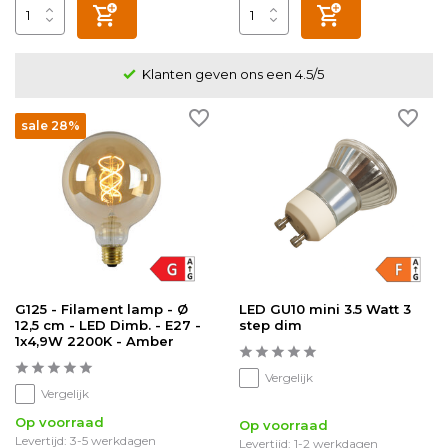
Klanten geven ons een 4.5/5
sale 28%
G125 - Filament lamp - Ø
LED GU10 mini 3.5 Watt 3
12,5 cm - LED Dimb. - E27 -
step dim
1x4,9W 2200K - Amber
Vergelijk
Vergelijk
Op voorraad
Op voorraad
Levertijd: 3-5 werkdagen
Levertijd: 1-2 werkdagen