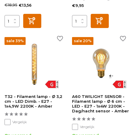
€18,95
€13,56
€9,95
sale 39%
sale 20%
T32 - Filament lamp - Ø 3,2
A60 TWILIGHT SENSOR -
cm - LED Dimb. - E27 -
Filament lamp - Ø 6 cm -
1x4,9W 2200K - Amber
LED - E27 - 1x4W 2200K -
Dag/nacht sensor - Amber
Vergelijk
Vergelijk