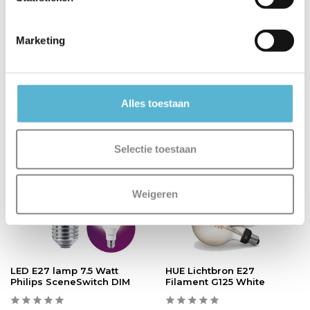
Vergelijk
Vergelijk
Op voorraad
Op voorraad
Marketing
Levertijd: 1-2 werkdagen
Levertijd: 1-2 werkdagen
€8,95
€16,25
Alles toestaan
sale 7%
Selectie toestaan
Weigeren
LED E27 lamp 7.5 Watt
HUE Lichtbron E27
Philips SceneSwitch DIM
Filament G125 White