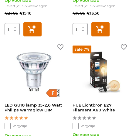
Op voorraad
Op voorraad
Levertijd: 3-5 werkdagen
Levertijd: 3-5 werkdagen
€24,95
€16,95
€15,16
€13,56
sale 7%
LED GU10 lamp 35-2,6 Watt
HUE Lichtbron E27
Philips warmglow DIM
Filament A60 White
Vergelijk
Vergelijk
Op voorraad
Op voorraad