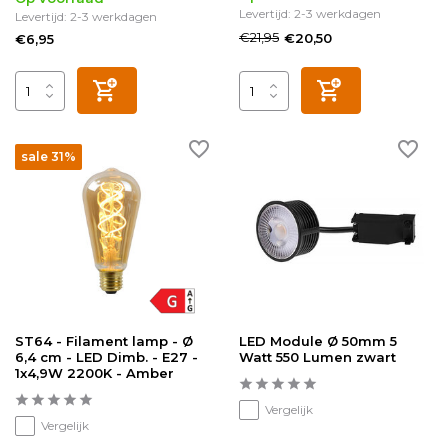
Levertijd: 2-3 werkdagen
Levertijd: 2-3 werkdagen
€21,95
€20,50
€6,95
sale 31%
ST64 - Filament lamp - Ø
LED Module Ø 50mm 5
6,4 cm - LED Dimb. - E27 -
Watt 550 Lumen zwart
1x4,9W 2200K - Amber
Vergelijk
Vergelijk