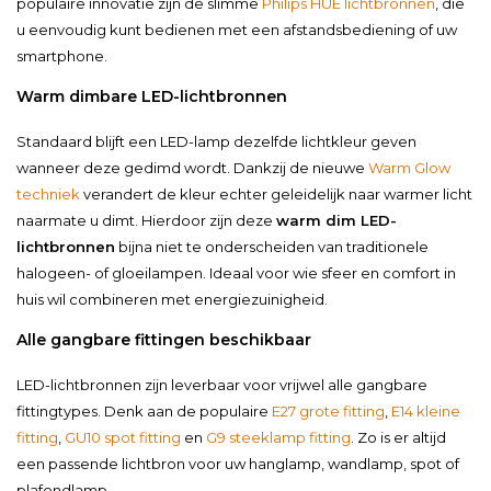
populaire innovatie zijn de slimme
Philips HUE lichtbronnen
, die
u eenvoudig kunt bedienen met een afstandsbediening of uw
smartphone.
Warm dimbare LED-lichtbronnen
Standaard blijft een LED-lamp dezelfde lichtkleur geven
wanneer deze gedimd wordt. Dankzij de nieuwe
Warm Glow
techniek
verandert de kleur echter geleidelijk naar warmer licht
naarmate u dimt. Hierdoor zijn deze
warm dim LED-
lichtbronnen
bijna niet te onderscheiden van traditionele
halogeen- of gloeilampen. Ideaal voor wie sfeer en comfort in
huis wil combineren met energiezuinigheid.
Alle gangbare fittingen beschikbaar
LED-lichtbronnen zijn leverbaar voor vrijwel alle gangbare
fittingtypes. Denk aan de populaire
E27 grote fitting
,
E14 kleine
fitting
,
GU10 spot fitting
en
G9 steeklamp fitting
. Zo is er altijd
een passende lichtbron voor uw hanglamp, wandlamp, spot of
plafondlamp.