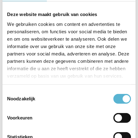
Vergelijk
Op voorraad
Op voorraad
Deze website maakt gebruik van cookies
Levertijd: 3-5 werkdagen
Levertijd: 1-2 werkdagen
We gebruiken cookies om content en advertenties te
€10,45
€9,61
€7,50
personaliseren, om functies voor social media te bieden
en om ons websiteverkeer te analyseren. Ook delen we
informatie over uw gebruik van onze site met onze
partners voor social media, adverteren en analyse. Deze
partners kunnen deze gegevens combineren met andere
informatie die u aan ze heeft verstrekt of die ze hebben
verzameld op basis van uw gebruik van hun services.
Toestemmingsselectie
Noodzakelijk
Voorkeuren
Lamp LED E14 kogel 4W
Lamp LED G125 4W 100LM
120 LM 2200K Dimbaar
2200K Dimbaar Rook
amber
Statistieken