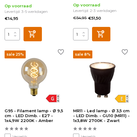
Op voorraad
Op voorraad
Levertijd: 2-3 werkdagen
Levertijd: 3-5 werkdagen
€54,95
€51,50
€14,95
sale 25%
sale 8%
G95 - Filament lamp - Ø 9,5
MR11 - Led lamp - Ø 3,5 cm
cm - LED Dimb. - E27 -
- LED Dimb. - GU10 (MR11) -
1x4,9W 2200K - Amber
1x3,8W 2700K - Zwart
Vergelijk
Vergelijk