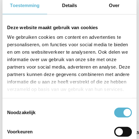
Toestemming
Details
Over
Artikelnummer
49093/04/30
EAN
5411212491978
Deze website maakt gebruik van cookies
Leverancier
Lucide
We gebruiken cookies om content en advertenties te
personaliseren, om functies voor social media te bieden
Breedte
3,5
en om ons websiteverkeer te analyseren. Ook delen we
informatie over uw gebruik van onze site met onze
Toon meer
partners voor social media, adverteren en analyse. Deze
partners kunnen deze gegevens combineren met andere
Vergelijk
Delen
informatie die u aan ze heeft verstrekt of die ze hebben
verzameld op basis van uw gebruik van hun services.
Gerelateerde artikelen:
Toestemmingsselectie
Noodzakelijk
Voorkeuren
MR11 - Led lamp -
LED GU10 mini 3.5
LED GU10 mini 3.5
Ø 3,...
Watt...
Watt...