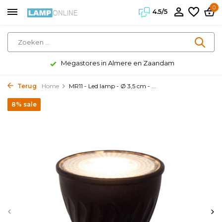
0
4.5/5
Megastores in Almere en Zaandam
Terug
Home
MR11 - Led lamp - Ø 3,5 cm - ...
8% sale