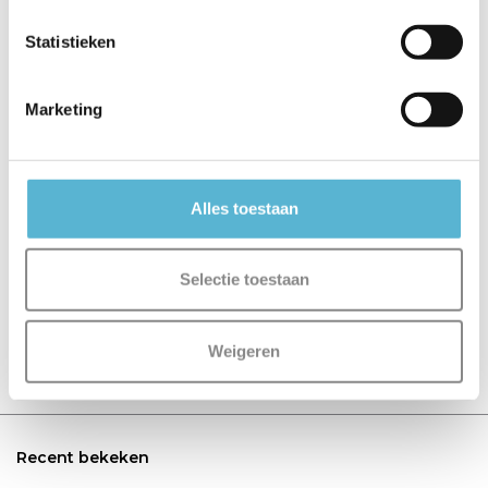
Statistieken
€9,95
€9,15
€7,50
€9,95
Marketing
Alles toestaan
Reviews
0
/
Based on 0 reviews
5
Selectie toestaan
Er zijn nog geen reviews geschreven over dit product..
Weigeren
Schrijf je eigen review
Recent bekeken