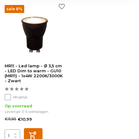
sale 8%
MR11 - Led lamp - Ø 3,5 cm
- LED Dim to warm - GU10
(MR11) - 1x4W 2200K/3000K
- Zwart
Vergelijk
Op voorraad
Levertijd: 3-5 werkdagen
€11,95
€10,99