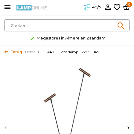
0
4.5/5
Megastores in Almere en Zaandam
Terug
Home
DUARTE - Vloerlamp - 2xG9 - Ko...