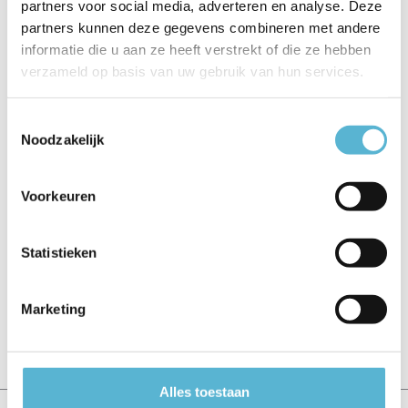
EAN
5411212032201
partners voor social media, adverteren en analyse. Deze
partners kunnen deze gegevens combineren met andere
Leverancier
Lucide
informatie die u aan ze heeft verstrekt of die ze hebben
verzameld op basis van uw gebruik van hun services.
Breedte
18
Toon meer
Toestemmingsselectie
Noodzakelijk
Vergelijk
Delen
Voorkeuren
Reviews
Statistieken
0
/
Based on 0 reviews
5
Er zijn nog geen reviews geschreven over dit product..
Marketing
Schrijf je eigen review
Alles toestaan