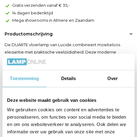
Gratis verzenden vanaf € 35,-
14 dagen bedenktijd
Mega showrooms in Almere en Zaandam
Productomschrijving
De DUARTE vloerlamp van Lucide combineert moeiteloos
elegantie met praktische veelzijdigheid. Deze moderne
staande lamp in stijlvolle koffiebruine uitvoering biedt de ideale
mix van functionaliteit en eigentijds design. Met de twee
draaibare en kantelbare lampkoppen van DUARTE richt je het
Toestemming
Details
Over
licht eenvoudig waar je het wenst , perfect voor het creër...
Toon meer
Deze website maakt gebruik van cookies
We gebruiken cookies om content en advertenties te
Productspecificaties
personaliseren, om functies voor social media te bieden
en om ons websiteverkeer te analyseren. Ook delen we
Artikelnummer
03751/02/96
informatie over uw gebruik van onze site met onze