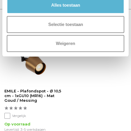
Alles toestaan
Recent bekeken
Selectie toestaan
sale 20%
Weigeren
EMILE - Plafondspot - Ø 10,5
cm - 1xGU10 (MR16) - Mat
Goud / Messing
Vergelijk
Op voorraad
Levertijd: 3-5 werkdagen