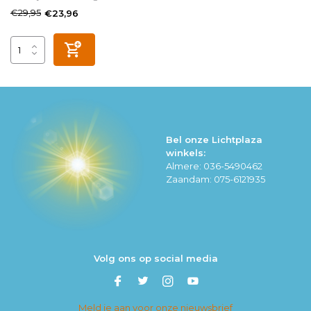
€29,95
€23,96
Bel onze Lichtplaza
winkels:
Almere: 036-5490462
Zaandam: 075-6121935
Volg ons op social media
Meld je aan voor onze nieuwsbrief