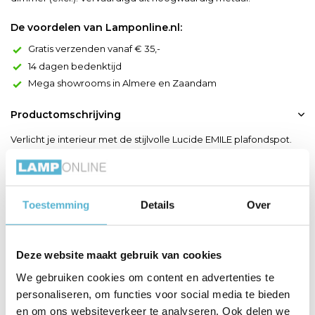
De voordelen van Lamponline.nl:
Gratis verzenden vanaf € 35,-
14 dagen bedenktijd
Mega showrooms in Almere en Zaandam
Productomschrijving
Verlicht je interieur met de stijlvolle Lucide EMILE plafondspot.
Dankzij de draaibare en kantelbare lampkop richt je het licht
precies waar je het nodig hebt, ideaal voor het creëren van een
gezellige sfeer of het accentueren van specifieke ruimtes.
Toestemming
Details
Over
Gemaakt van hoogwaardig metaal in een matte goud/messing
afwerking, biedt deze plafondlamp zowel e...
Toon meer
Deze website maakt gebruik van cookies
We gebruiken cookies om content en advertenties te
Productspecificaties
personaliseren, om functies voor social media te bieden
en om ons websiteverkeer te analyseren. Ook delen we