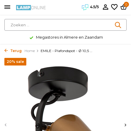
0
4.5/5
Megastores in Almere en Zaandam
Terug
Home
EMILE - Plafondspot - Ø 10,5 ...
20% sale