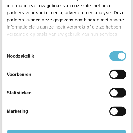
Artikelnummer
51901/01/02
informatie over uw gebruik van onze site met onze
partners voor social media, adverteren en analyse. Deze
EAN
5411212510075
partners kunnen deze gegevens combineren met andere
informatie die u aan ze heeft verstrekt of die ze hebben
Leverancier
Lucide
verzameld op basis van uw gebruik van hun services.
Breedte
10,5
Toestemmingsselectie
Toon meer
Noodzakelijk
Vergelijk
Delen
Voorkeuren
Reviews
Statistieken
0
/
Based on 0 reviews
5
Marketing
Er zijn nog geen reviews geschreven over dit product..
Schrijf je eigen review